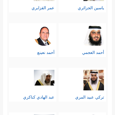
ياسين الجزائري
عمر القزابري
أحمد العجمي
أحمد نعينع
تركي عبيد المري
عبد الهادي كناكري