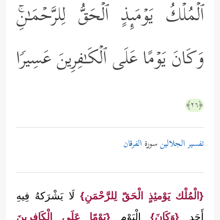
ٱلۡمُلۡكُ یَوۡمَىِٕذٍ ٱلۡحَقُّ لِلرَّحۡمَـٰنِۚ
وَكَانَ یَوۡمًا عَلَى ٱلۡكَـٰفِرِینَ عَسِیرࣰا
﴿٢٦﴾
تفسير الجلالين
سورة
الفرقان
{الْمُلْك يَوْمئِذٍ الْحَقّ لِلرَّحْمَنِ}
لَا يَشْرَكهُ فِيهِ
أَحَد
{وَكَانَ}
الْيَوْم
{يَوْمًا عَلَى الْكَافِرِينَ