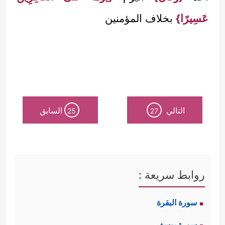
عَسِيرًا}
بخلاف المؤمنين
التالي
السابق
25
27
روابط سريعة :
سورة البقرة
سورة يوسف