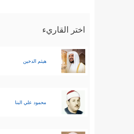
اختر القاريء
هيثم الدخين
محمود علي البنا