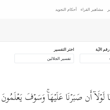
ر
مشاهير القراء
أحكام التجويد
رقم الآية
اختر التفسير
نَا لَوۡلَاۤ أَن صَبَرۡنَا عَلَیۡهَاۚ وَسَوۡفَ یَعۡلَمُو