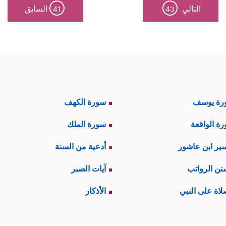
التالي
السابق
41
43
رة يوسف
سورة الكهف
ة الواقعة
سورة الملك
ير ابن عاشور
أدعية من السنة
نن الرواتب
آيات الصبر
لاة على النبي
الأذكار