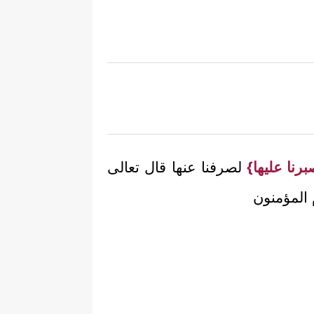
ن صبرنا عليها}
لصرفنا عنها قال تعالى
 أم المؤمنون