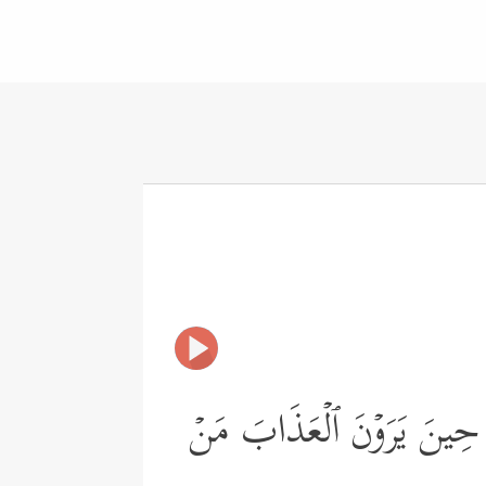
نَ حِینَ یَرَوۡنَ ٱلۡعَذَابَ مَنۡ