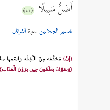
أَضَلُّ سَبِیلًا
﴿٤٢﴾
تفسير الجلالين
سورة
الفرقان
{إنْ}
مُخَفَّفَة مِنْ الثَّقِيلَة وَاسْمهَا مَح
{وَسَوْفَ يَعْلَمُونَ حِين يَرَوْنَ الْعَذَاب}