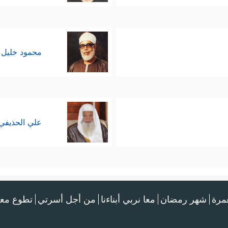
محمود خليل 
علي الحذيفي
عمرة
شهر رمضان
معا نربي أبناءنا
من أجل أسرتي
تطوع معن