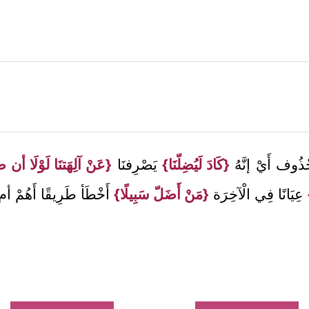
ْذُوف أَيْ إنَّهُ
{كَادَ لَيُضِلّنَا}
يَصْرِفنَا
{عَنْ آلِهَتنَا لَوْلَا أ
عِيَانًا فِي الْآخِرَة
{مَنْ أَضَلّ سَبِيلًا}
أَخْطَأ طَرِيقًا أَهُمْ