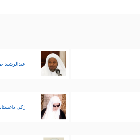
عبدالرشيد 
زكي داغستان