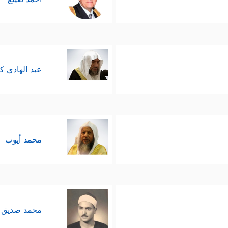
عبد الهادي ك
محمد أيوب
محمد صديق 