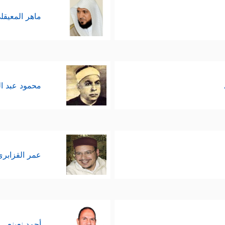
ماهر المعيقل
محمود عبد ا
عمر القزابري
أحمد نعينع