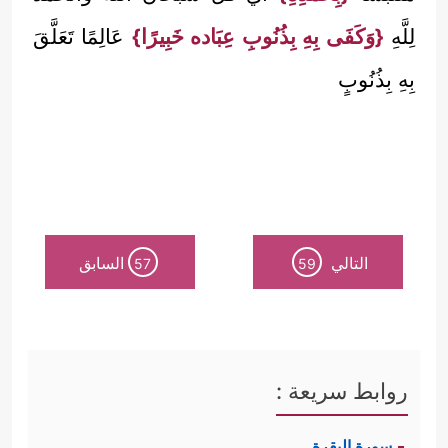
لِلَّهِ
{وَكَفَى بِهِ بِذُنُوبِ عِبَاده خَبِيرًا}
عَالِمًا تَعَلَّقَ
بِهِ بِذُنُوبٍ
التالي
السابق
57
59
روابط سريعة :
سورة البقرة