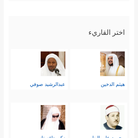
اختر القاريء
هيثم الدخين
عبدالرشيد صوفي
محمود علي البنا
زكي داغستاني