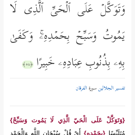
وَتَوَكَّلۡ عَلَى ٱلۡحَیِّ ٱلَّذِی لَا
یَمُوتُ وَسَبِّحۡ بِحَمۡدِهِۦۚ وَكَفَىٰ
بِهِۦ بِذُنُوبِ عِبَادِهِۦ خَبِیرًا
﴿٥٨﴾
تفسير الجلالين
سورة
الفرقان
{وَتَوَكَّلْ عَلَى الْحَيّ الَّذِي لَا يَمُوت وَسَبِّحْ}
مُتَلَبِّسًا
{بِحَمْدِهِ}
أَيْ قُلْ سُبْحَان اللَّه وَالْحَمْد