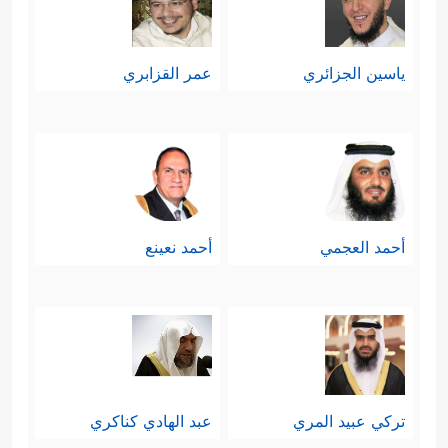
ياسين الجزائري
عمر القزابري
أحمد العجمي
أحمد نعينع
تركي عبيد المري
عبد الهادي كناكري