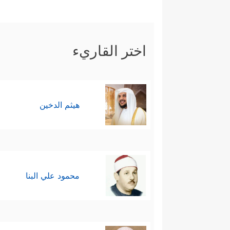
اختر القاريء
هيثم الدخين
محمود علي البنا