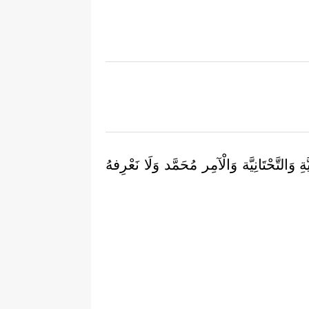
َّةِ وَالتَّحْتَانِيَّة وَالْآمِر مُحَمَّد وَلَا نَعْرِفهُ