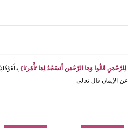
ِلرَّحْمَنِ قَالُوا وَمَا الرَّحْمَن أَنَسْجُدُ لِمَا تَأْمُرنَا}
بِالْفَوْقَانِي
ن الإيمان قال تعالى