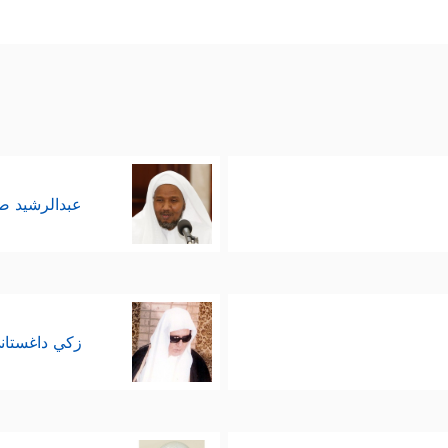
عبدالرشيد 
زكي داغستان