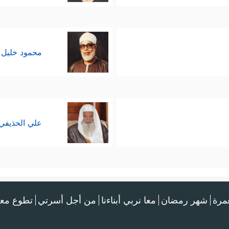
محمود خليل 
علي الحذيفي
عمرة
شهر رمضان
معا نربي أبناءنا
من أجل أسرتي
تطوع معن