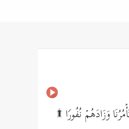
أۡمُرُنَا وَزَادَهُمۡ نُفُورࣰا ۩