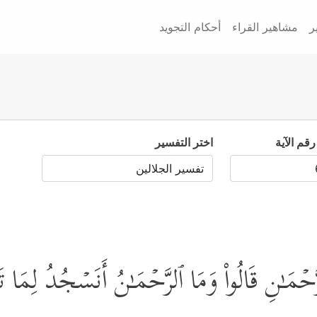
ر
مشاهير القراء
أحكام التجويد
رقم الآية
اختر التفسير
حۡمَـٰنِ قَالُواْ وَمَا ٱلرَّحۡمَـٰنُ أَنَسۡجُدُ لِمَا تَ