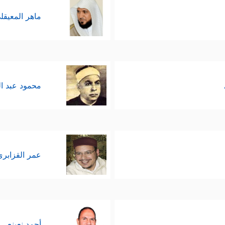
ماهر المعيقل
محمود عبد ا
عمر القزابري
أحمد نعينع