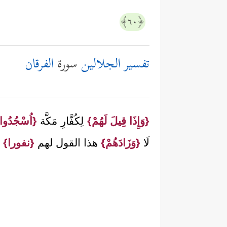
﴿٦٠﴾
تفسير الجلالين
سورة
الفرقان
{وَإِذَا قِيلَ لَهُمْ}
لِكُفَّارِ مَكَّة
{اُسْجُدُوا ل
لَا
{وَزَادَهُمْ}
هذا القول لهم
{نفورا}
ع