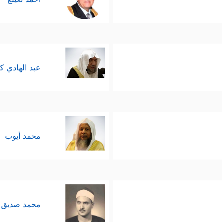
عبد الهادي ك
محمد أيوب
محمد صديق 