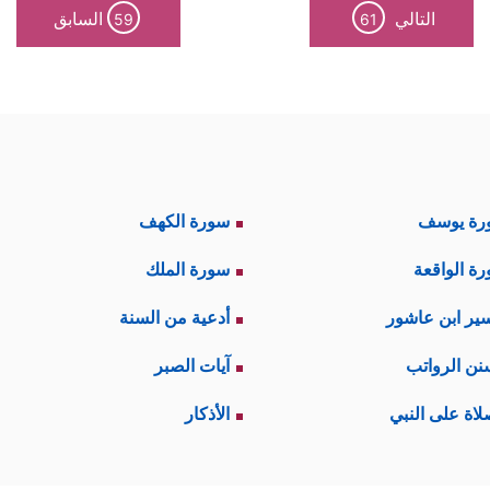
التالي
السابق
59
61
رة يوسف
سورة الكهف
ة الواقعة
سورة الملك
ير ابن عاشور
أدعية من السنة
نن الرواتب
آيات الصبر
لاة على النبي
الأذكار