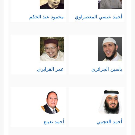
أحمد عيسي المعصراوي
محمود عبد الحكم
ياسين الجزائري
عمر القزابري
أحمد العجمي
أحمد نعينع