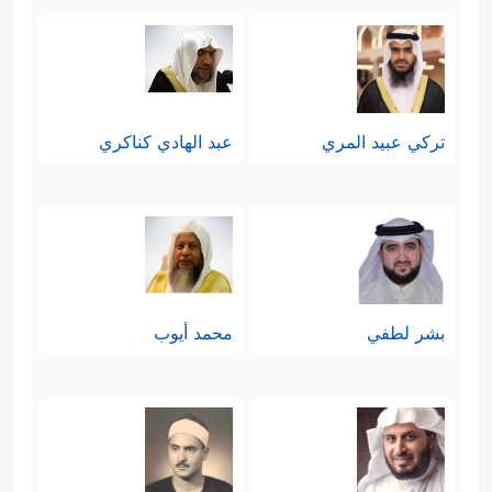
تركي عبيد المري
عبد الهادي كناكري
بشر لطفي
محمد أيوب