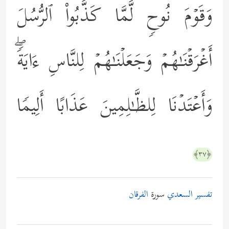
وَقَوۡمَ نُوحࣲ لَّمَّا كَذَّبُواْ ٱلرُّسُلَ
أَغۡرَقۡنَـٰهُمۡ وَجَعَلۡنَـٰهُمۡ لِلنَّاسِ ءَایَةࣰۖ
وَأَعۡتَدۡنَا لِلظَّـٰلِمِینَ عَذَابًا أَلِیمࣰا
﴿٣٧﴾
تفسير السعدي
سورة
الفرقان