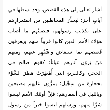
أشار تعالى إلى هذه القَصَص، وقد بسطها في
آياتٍ أخرَ؛ ليحذِّرَ المخاطبين من استمرارِهم
على تكذيب رسولهم، فيصيبُهم ما أصاب
هؤلاء الأمم الذين كانوا قريباً منهم ويعرفون
قَصصهم بما استفاض واشْتُهِر عنهم، ومنهم
مَنْ يَرَوْن آثارَهم عياناً؛ كقوم صالح في
الحجر، وكالقريةِ التي أُمْطِرَتْ مَطَرَ السَّوْء
بحجارة من سِجِّيل؛ يمرُّون عليهم مصبحين
وبالليل في أسفارهم؛ فإنَّ أولئك الأمم ليسوا
شرًّا منهم، ورسلهم ليسوا خيراً من رسول