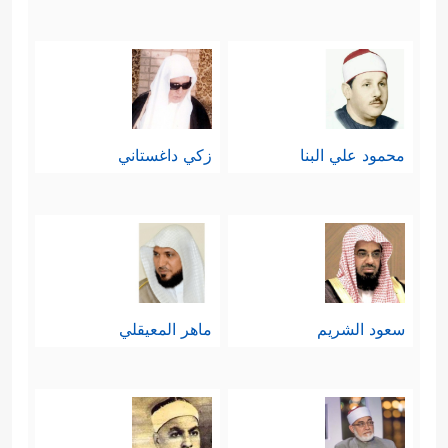
محمود علي البنا
زكي داغستاني
سعود الشريم
ماهر المعيقلي