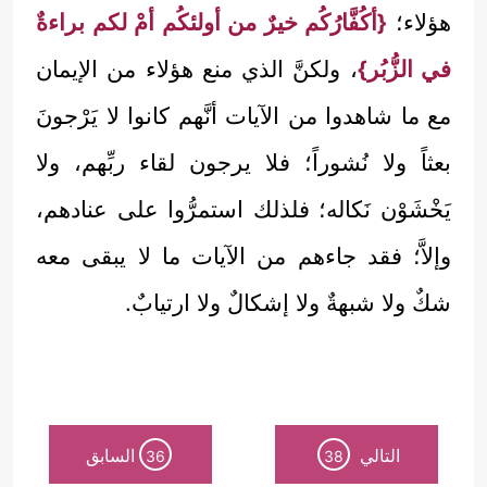
هؤلاء؛
{أكُفَّارُكُم خيرٌ من أولئكُم أمْ لكم براءةٌ
في الزُّبُر}
، ولكنَّ الذي منع هؤلاء من الإيمان
مع ما شاهدوا من الآيات أنَّهم كانوا لا يَرْجونَ
بعثاً ولا نُشوراً؛ فلا يرجون لقاء ربِّهم، ولا
يَخْشَوْن نَكاله؛ فلذلك استمرُّوا على عنادهم،
وإلاَّ؛ فقد جاءهم من الآيات ما لا يبقى معه
شكٌ ولا شبهةٌ ولا إشكالٌ ولا ارتيابٌ.
التالي
السابق
36
38