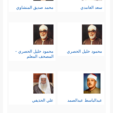
سعد الغامدي
محمد صديق المنشاوي
محمود خليل الحصري
محمود خليل الحصري -
المصحف المعلم
عبدالباسط عبدالصمد
علي الحذيفي