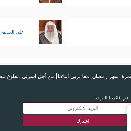
علي الحذيفي
عمرة
شهر رمضان
معا نربي أبناءنا
من أجل أسرتي
تطوع معن
في قائمتنا البريدية