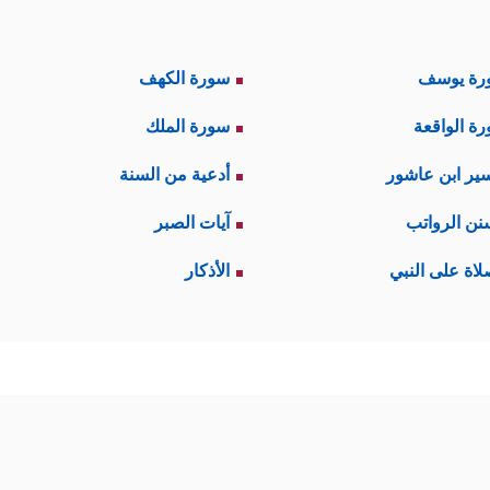
رة يوسف
سورة الكهف
ة الواقعة
سورة الملك
ير ابن عاشور
أدعية من السنة
نن الرواتب
آيات الصبر
لاة على النبي
الأذكار