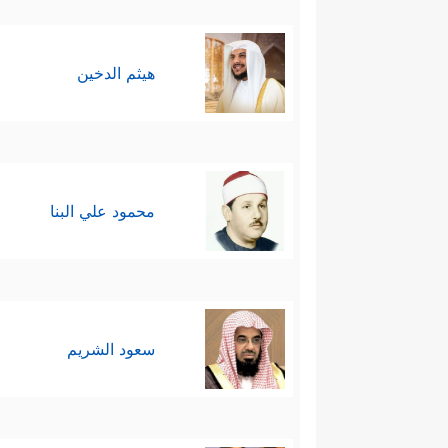
هيثم الدخين
محمود علي البنا
سعود الشريم