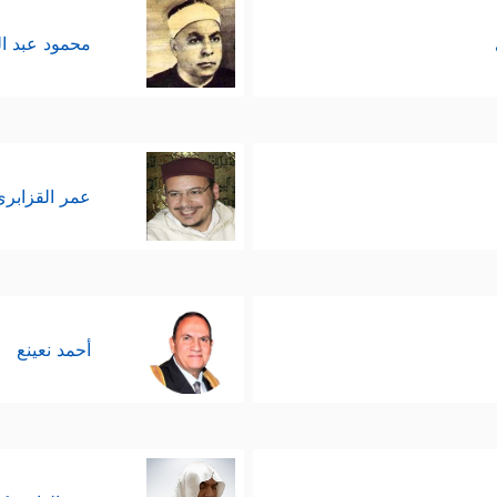
محمود عبد ا
عمر القزابري
أحمد نعينع