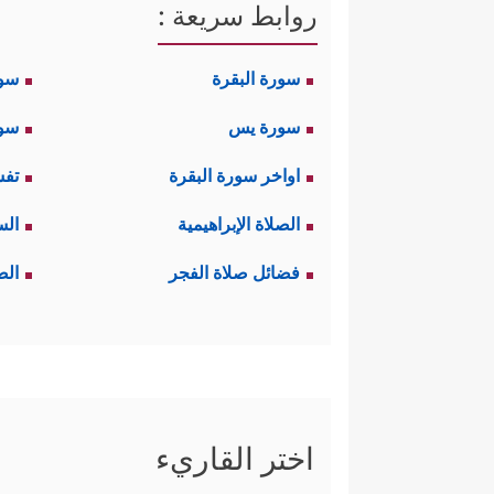
روابط سريعة :
سورة البقرة
سو
سورة يس
سور
اواخر سورة البقرة
تفس
الصلاة الإبراهيمية
الس
فضائل صلاة الفجر
الص
اختر القاريء