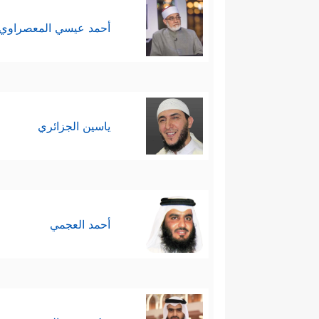
أحمد عيسي المعصراوي
ياسين الجزائري
أحمد العجمي