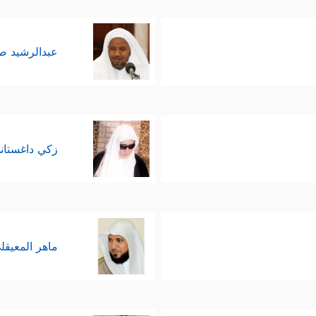
عبدالرشيد 
زكي داغستان
ماهر المعيقل