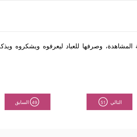
يَّة المشاهدة، وصرفها للعباد ليعرفوه ويشكروه ويذ
التالي
السابق
49
51