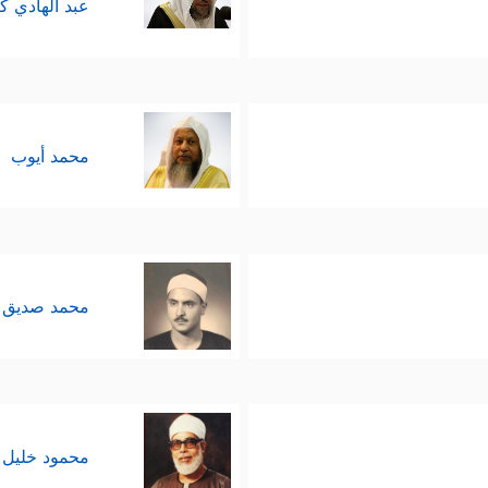
عبد الهادي ك
محمد أيوب
محمد صديق 
محمود خليل 