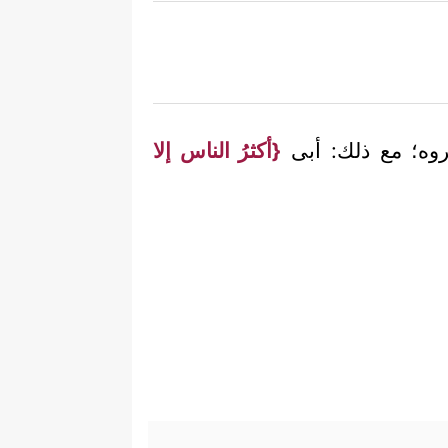
كروه؛ مع ذلك: أبى
{أكثرُ الناس إلا