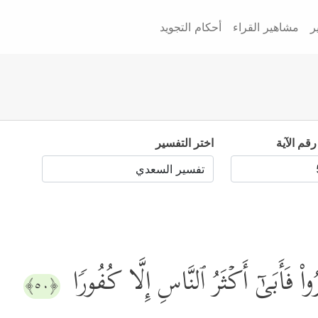
ر
مشاهير القراء
أحكام التجويد
رقم الآية
اختر التفسير
َرُواْ فَأَبَىٰۤ أَكۡثَرُ ٱلنَّاسِ إِلَّا كُفُورࣰا
﴿٥٠﴾