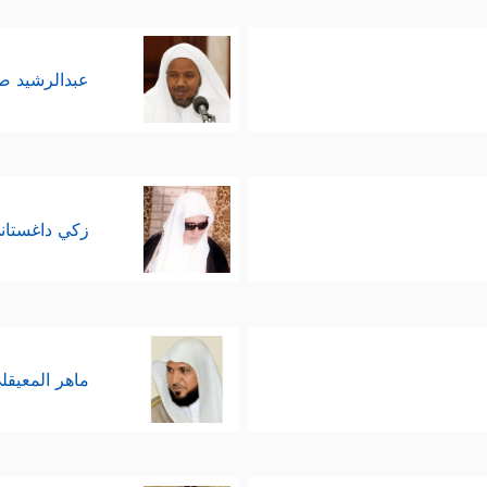
عبدالرشيد 
زكي داغستان
ماهر المعيقل