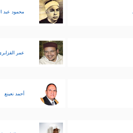
محمود عبد ا
عمر القزابري
أحمد نعينع