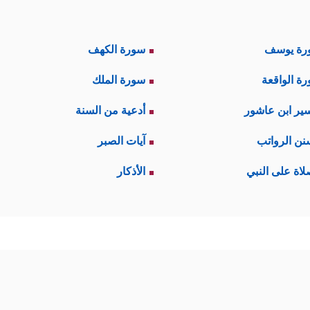
رة يوسف
سورة الكهف
ة الواقعة
سورة الملك
ير ابن عاشور
أدعية من السنة
نن الرواتب
آيات الصبر
لاة على النبي
الأذكار