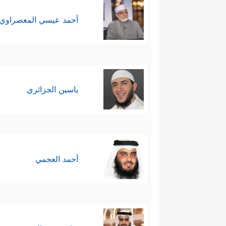
أحمد عيسي المعصراوي
ياسين الجزائري
أحمد العجمي