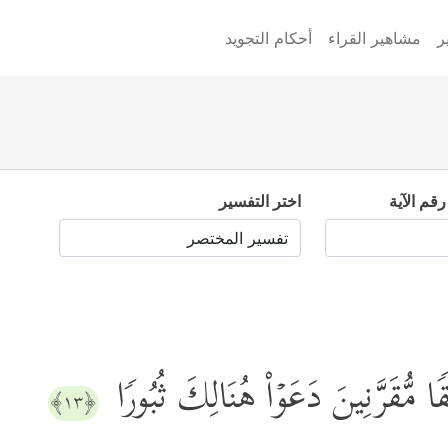
ر
مشاهير القراء
أحكام التجويد
رقم الآية
اختر التفسير
ِقࣰا مُّقَرَّنِینَ دَعَوۡاْ هُنَالِكَ ثُبُورࣰا
﴿١٣﴾