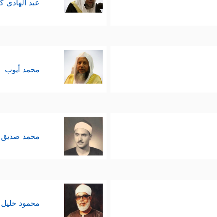
عبد الهادي ك
محمد أيوب
محمد صديق 
محمود خليل 