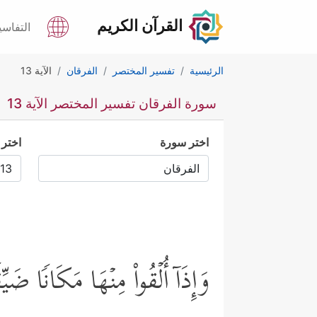
القرآن الكريم
التفاسي
الرئيسية
تفسير المختصر
الفرقان
الآية 13
سورة الفرقان تفسير المختصر الآية 13
اختر سورة
اختر 
وَإِذَاۤ أُلۡقُواْ مِنۡهَا مَكَانࣰا ضَیّ