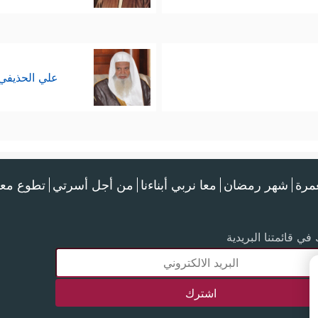
علي الحذيفي
عمرة
شهر رمضان
معا نربي أبناءنا
من أجل أسرتي
تطوع معن
في قائمتنا البريدية