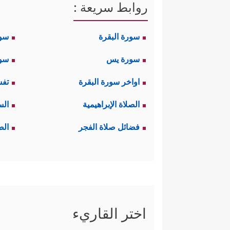
روابط سريعة :
سورة البقرة
سو
سورة يس
سور
اواخر سورة البقرة
تفس
الصلاة الإبراهيمية
الس
فضائل صلاة الفجر
الص
اختر القاريء