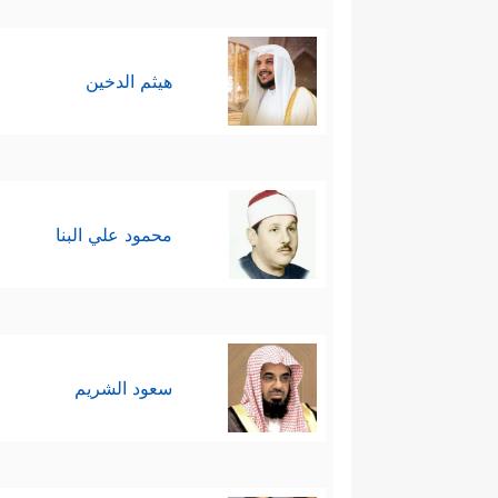
هيثم الدخين
محمود علي البنا
سعود الشريم