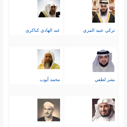
تركي عبيد المري
عبد الهادي كناكري
بشر لطفي
محمد أيوب