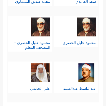
سعد الغامدي
محمد صديق المنشاوي
محمود خليل الحصري
محمود خليل الحصري -
المصحف المعلم
عبدالباسط عبدالصمد
علي الحذيفي