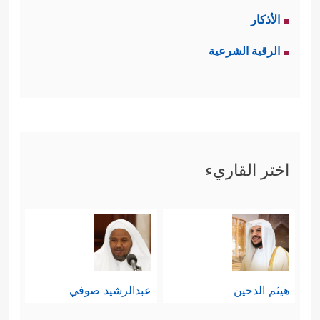
الأذكار
الرقية الشرعية
اختر القاريء
هيثم الدخين
عبدالرشيد صوفي