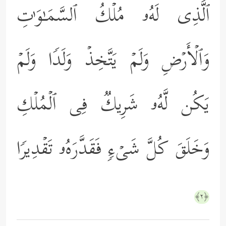
ٱلَّذِی لَهُۥ مُلۡكُ ٱلسَّمَـٰوَ ٰ⁠تِ
وَٱلۡأَرۡضِ وَلَمۡ یَتَّخِذۡ وَلَدࣰا وَلَمۡ
یَكُن لَّهُۥ شَرِیكࣱ فِی ٱلۡمُلۡكِ
وَخَلَقَ كُلَّ شَیۡءࣲ فَقَدَّرَهُۥ تَقۡدِیرࣰا
﴿٢﴾