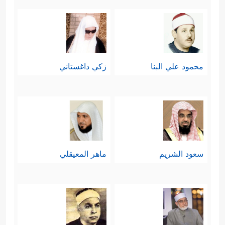
محمود علي البنا
زكي داغستاني
سعود الشريم
ماهر المعيقلي