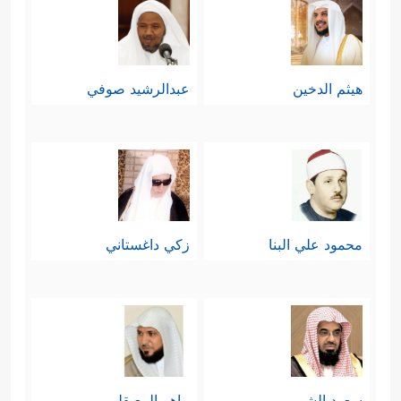
هيثم الدخين
عبدالرشيد صوفي
محمود علي البنا
زكي داغستاني
سعود الشريم
ماهر المعيقلي