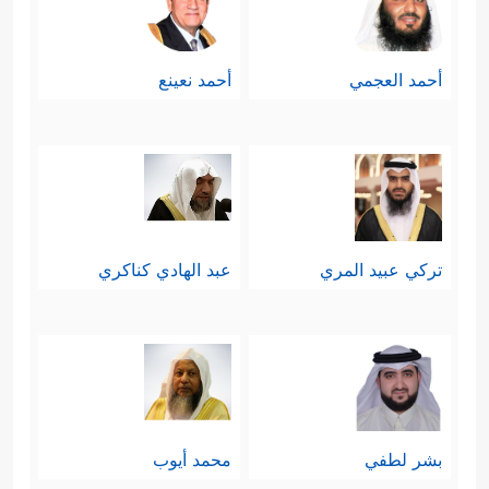
أحمد العجمي
أحمد نعينع
تركي عبيد المري
عبد الهادي كناكري
بشر لطفي
محمد أيوب