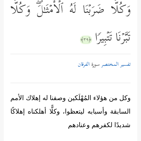
وَكُلࣰّا ضَرَبۡنَا لَهُ ٱلۡأَمۡثَـٰلَۖ وَكُلࣰّا
تَبَّرۡنَا تَتۡبِیرࣰا
﴿٣٩﴾
تفسير المختصر
سورة
الفرقان
وكل من هؤلاء المُهْلَكين وصفنا له إهلاك الأمم
السابقة وأسبابه ليتعظوا، وكلًّا أهلكناه إهلاكًا
شديدًا لكفرهم وعنادهم