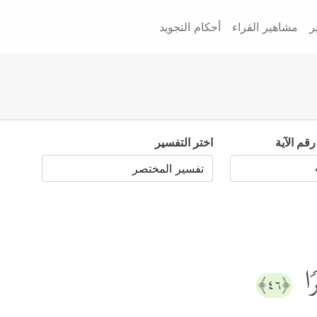
ر
مشاهير القراء
أحكام التجويد
رقم الآية
اختر التفسير
رࣰا
﴿٤٦﴾