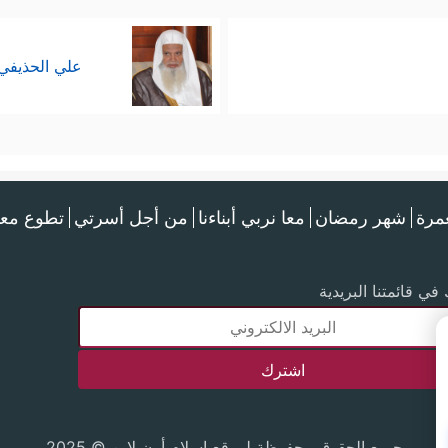
علي الحذيفي
عمرة
شهر رمضان
معا نربي أبناءنا
من أجل أسرتي
تطوع معن
في قائمتنا البريدية
جميع الحقوق محفوظة لموقع إسلام أون لاين © 2025