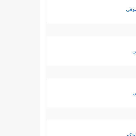
صوفي
ي
ي
لحكم