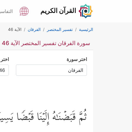
القرآن الكريم
التفاسي
الرئيسية
تفسير المختصر
الفرقان
الآية 46
سورة الفرقان تفسير المختصر الآية 46
اختر سورة
اختر 
ثُمَّ قَبَضۡنَـٰهُ إِلَیۡنَا قَبۡضࣰا یَسِی