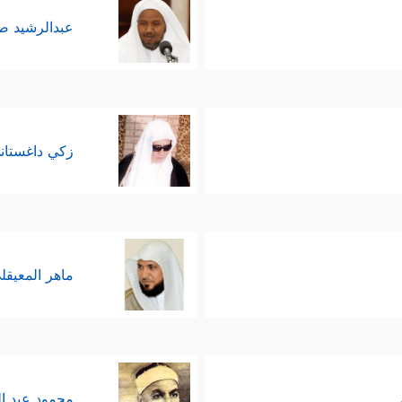
عبدالرشيد 
زكي داغستان
ماهر المعيقل
محمود عبد ا