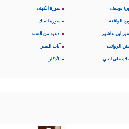
رة يوسف
سورة الكهف
ة الواقعة
سورة الملك
ير ابن عاشور
أدعية من السنة
نن الرواتب
آيات الصبر
لاة على النبي
الأذكار