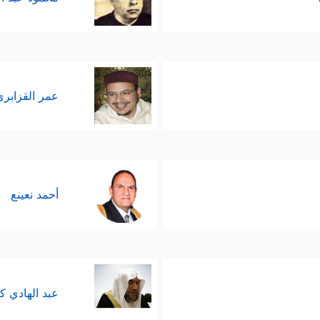
عمر القزابري
أحمد نعينع
عبد الهادي ك