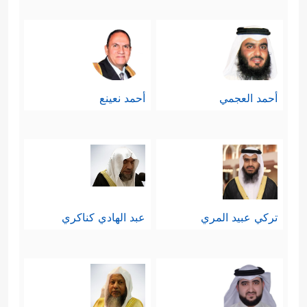
أحمد العجمي
أحمد نعينع
تركي عبيد المري
عبد الهادي كناكري