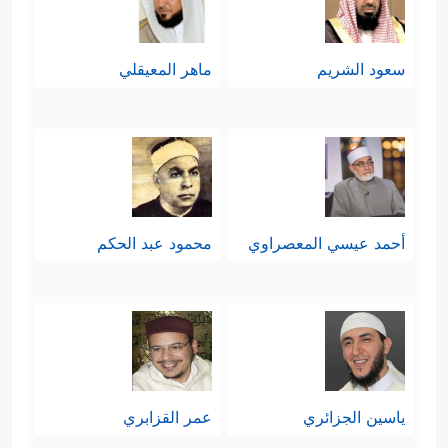
سعود الشريم
ماهر المعيقلي
أحمد عيسي المعصراوي
محمود عبد الحكم
ياسين الجزائري
عمر القزابري