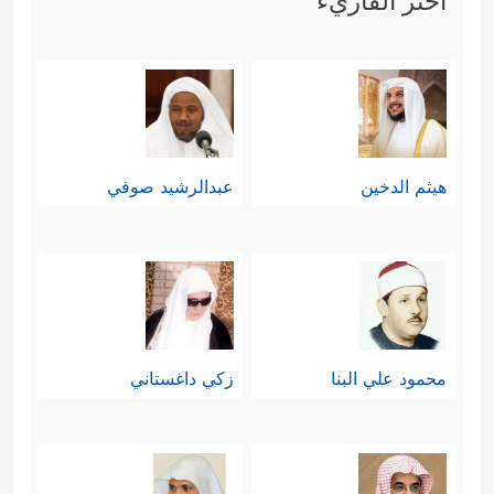
اختر القاريء
هيثم الدخين
عبدالرشيد صوفي
محمود علي البنا
زكي داغستاني