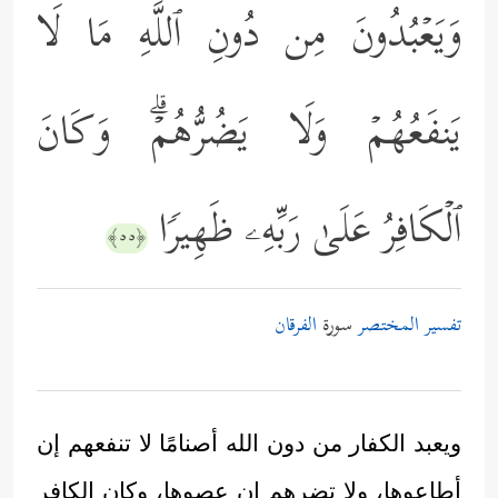
وَیَعۡبُدُونَ مِن دُونِ ٱللَّهِ مَا لَا
یَنفَعُهُمۡ وَلَا یَضُرُّهُمۡۗ وَكَانَ
ٱلۡكَافِرُ عَلَىٰ رَبِّهِۦ ظَهِیرࣰا
﴿٥٥﴾
تفسير المختصر
سورة
الفرقان
ويعبد الكفار من دون الله أصنامًا لا تنفعهم إن
أطاعوها، ولا تضرهم إن عصوها، وكان الكافر