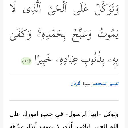
وَتَوَكَّلۡ عَلَى ٱلۡحَیِّ ٱلَّذِی لَا
یَمُوتُ وَسَبِّحۡ بِحَمۡدِهِۦۚ وَكَفَىٰ
بِهِۦ بِذُنُوبِ عِبَادِهِۦ خَبِیرًا
﴿٥٨﴾
تفسير المختصر
سورة
الفرقان
وتوكل -أيها الرسول- في جميع أمورك على
الله الحي الباقي الَّذي لا يموت أبدًا، ونزّهه