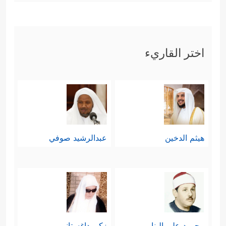
اختر القاريء
هيثم الدخين
عبدالرشيد صوفي
محمود علي البنا
زكي داغستاني