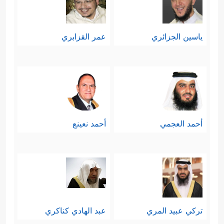
ياسين الجزائري
عمر القزابري
أحمد العجمي
أحمد نعينع
تركي عبيد المري
عبد الهادي كناكري