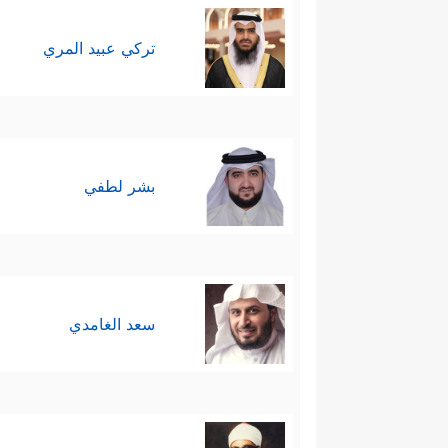
تركي عبيد المري
بشر لطفي
سعد الغامدي