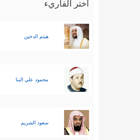
اختر القاريء
هيثم الدخين
محمود علي البنا
سعود الشريم