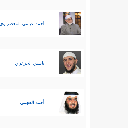
أحمد عيسي المعصراوي
ياسين الجزائري
أحمد العجمي