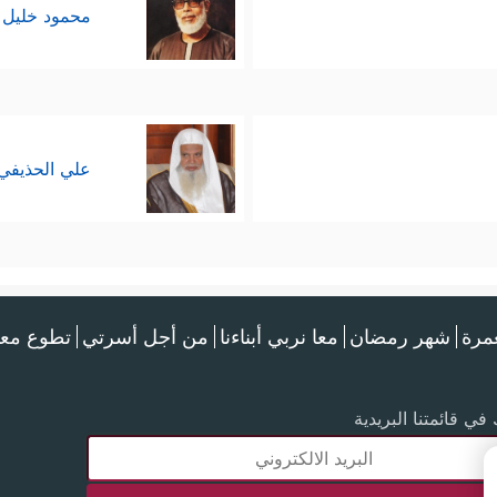
محمود خليل 
علي الحذيفي
عمرة
شهر رمضان
معا نربي أبناءنا
من أجل أسرتي
تطوع معن
في قائمتنا البريدية