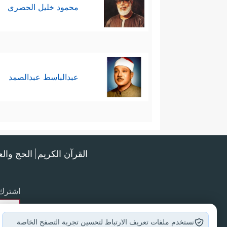
محمود خليل الحصري
عبدالباسط عبدالصمد
القرآن الكريم
الحج وال
اشترك 
نستخدم ملفات تعريف الارتباط لتحسين تجربة التصفح الخاصة