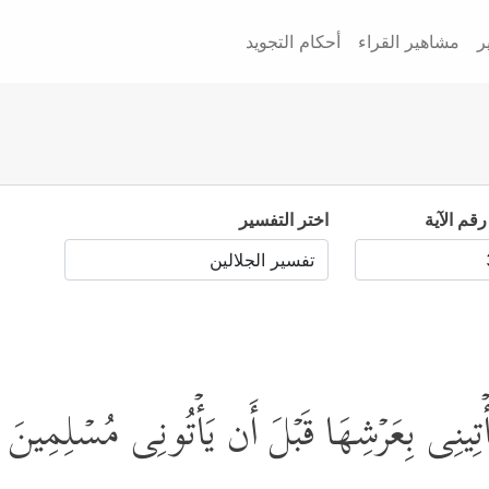
ر
مشاهير القراء
أحكام التجويد
رقم الآية
اختر التفسير
ُمۡ یَأۡتِینِی بِعَرۡشِهَا قَبۡلَ أَن یَأۡتُونِی مُسۡلِمِینَ