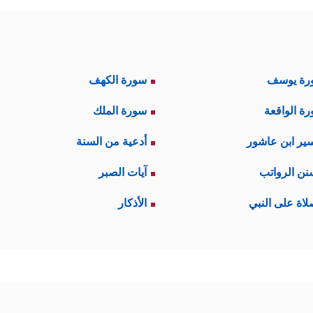
رة يوسف
سورة الكهف
ة الواقعة
سورة الملك
ير ابن عاشور
أدعية من السنة
نن الرواتب
آيات الصبر
لاة على النبي
الأذكار