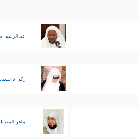
عبدالرشيد 
زكي داغستان
ماهر المعيقل