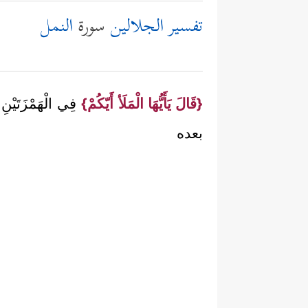
تفسير الجلالين
سورة
النمل
{قَالَ يَأَيُّهَا الْمَلَأ أَيّكُمْ}
فِي الْهَمْزَتَيْنِ 
بعده