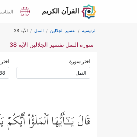
القرآن الكريم
التفاسي
الرئيسية
تفسير الجلالين
النمل
الآية 38
سورة النمل تفسير الجلالين الآية 38
اختر سورة
اختر 
قَالَ یَــٰۤـأَیُّهَا ٱلۡمَلَؤُاْ أَیُّك