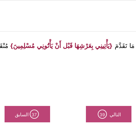
مَا تَقَدَّمَ
{يَأْتِينِي بِعَرْشِهَا قَبْل أَنْ يَأْتُونِي مُسْلِمِينَ}
مُنْقَ
التالي
السابق
37
39