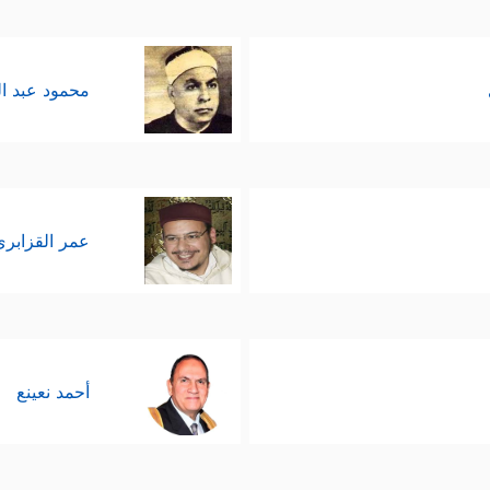
محمود عبد ا
عمر القزابري
أحمد نعينع