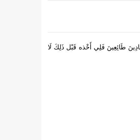
ادِينَ طَائِعِينَ فَلِي أَخْذه قَبْل ذَلِكَ لَا