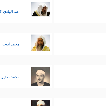
عبد الهادي ك
محمد أيوب
محمد صديق 