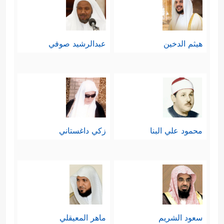
هيثم الدخين
عبدالرشيد صوفي
محمود علي البنا
زكي داغستاني
سعود الشريم
ماهر المعيقلي