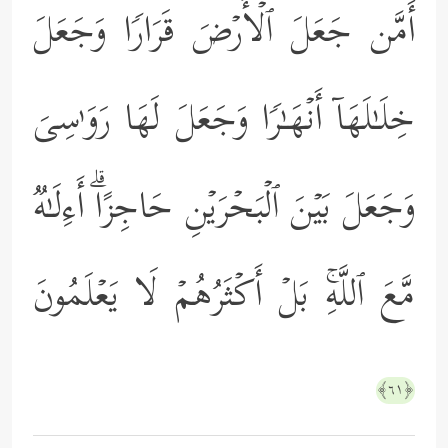
أَمَّن جَعَلَ ٱلۡأَرۡضَ قَرَارࣰا وَجَعَلَ
خِلَـٰلَهَاۤ أَنۡهَـٰرࣰا وَجَعَلَ لَهَا رَوَ ٰ⁠سِیَ
وَجَعَلَ بَیۡنَ ٱلۡبَحۡرَیۡنِ حَاجِزًاۗ أَءِلَـٰهࣱ
مَّعَ ٱللَّهِۚ بَلۡ أَكۡثَرُهُمۡ لَا یَعۡلَمُونَ
﴿٦١﴾