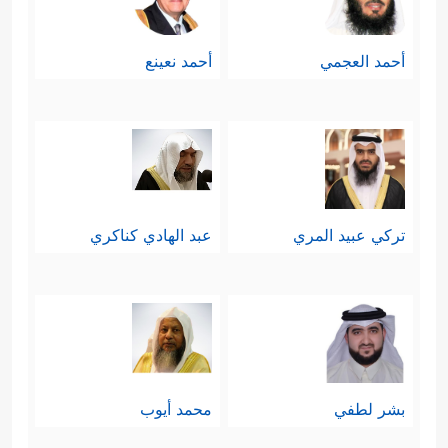
أحمد العجمي
أحمد نعينع
تركي عبيد المري
عبد الهادي كناكري
بشر لطفي
محمد أيوب