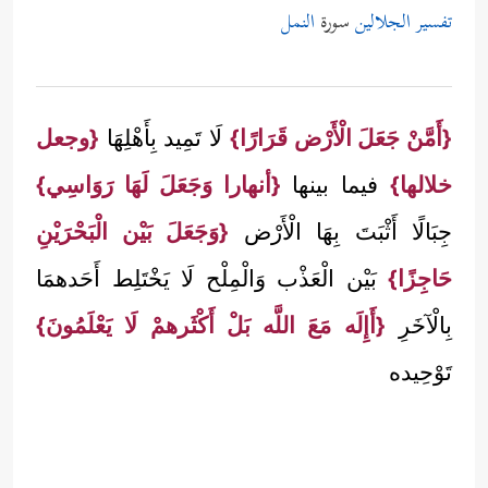
تفسير الجلالين
سورة
النمل
{أَمَّنْ جَعَلَ الْأَرْض قَرَارًا}
لَا تَمِيد بِأَهْلِهَا
{وجعل
خلالها}
فيما بينها
{أنهارا وَجَعَلَ لَهَا رَوَاسِي}
جِبَالًا أَثْبَتَ بِهَا الْأَرْض
{وَجَعَلَ بَيْن الْبَحْرَيْنِ
حَاجِزًا}
بَيْن الْعَذْب وَالْمِلْح لَا يَخْتَلِط أَحَدهمَا
بِالْآخَرِ
{أَإِلَه مَعَ اللَّه بَلْ أَكْثَرهمْ لَا يَعْلَمُونَ}
تَوْحِيده