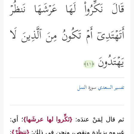
قَالَ نَكِّرُواْ لَهَا عَرۡشَهَا نَنظُرۡ
أَتَهۡتَدِیۤ أَمۡ تَكُونُ مِنَ ٱلَّذِینَ لَا
یَهۡتَدُونَ
﴿٤١﴾
تفسير السعدي
سورة
النمل
ثم قال لِمَنْ عندَه:
{نَكِّروا لها عرشَها}
؛ أي:
غيروه بزيادةٍ ونقص، ونحن في ذلك:
{ننظُرْ}
: