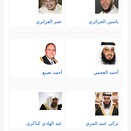
ياسين الجزائري
عمر القزابري
أحمد العجمي
أحمد نعينع
تركي عبيد المري
عبد الهادي كناكري