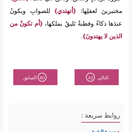
مختبرينَ لعقلِها:
{أتهتدي}
للصوابِ ويكونُ
عندَها ذكاءٌ وفطنةٌ تَليقُ بملكها،
{أم تكونُ من
الذين لا يهتدونَ}
.
التالي
السابق
40
42
روابط سريعة :
سورة البقرة