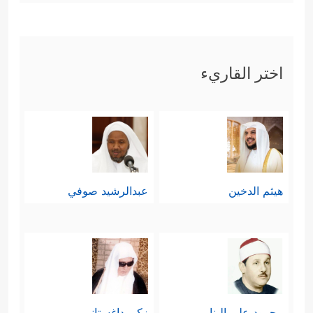
اختر القاريء
هيثم الدخين
عبدالرشيد صوفي
محمود علي البنا
زكي داغستاني