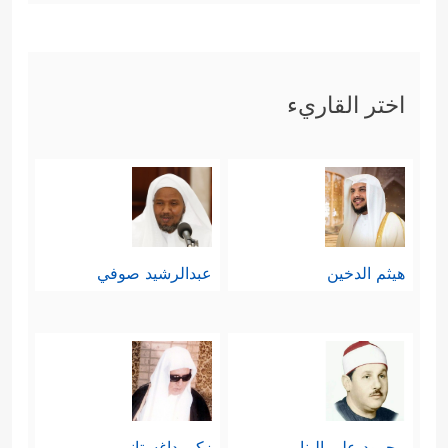
اختر القاريء
هيثم الدخين
عبدالرشيد صوفي
محمود علي البنا
زكي داغستاني