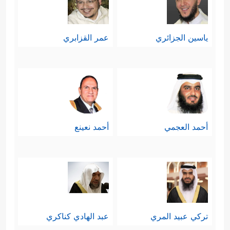
ياسين الجزائري
عمر القزابري
أحمد العجمي
أحمد نعينع
تركي عبيد المري
عبد الهادي كناكري