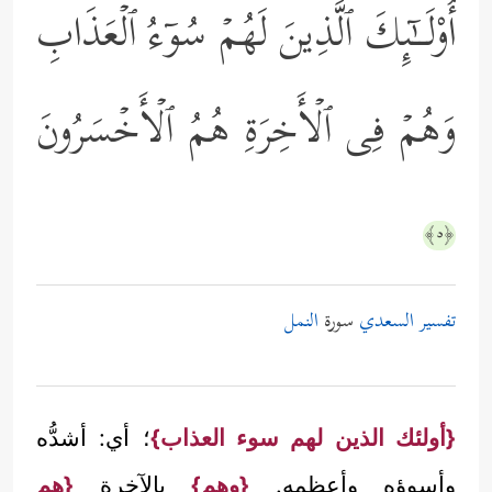
أُوْلَــٰۤىِٕكَ ٱلَّذِینَ لَهُمۡ سُوۤءُ ٱلۡعَذَابِ
وَهُمۡ فِی ٱلۡأَخِرَةِ هُمُ ٱلۡأَخۡسَرُونَ
﴿٥﴾
تفسير السعدي
سورة
النمل
{أولئك الذين لهم سوء العذاب}
؛ أي: أشدُّه
وأسوؤه وأعظمه.
{وهم}
بالآخرةِ
{هم