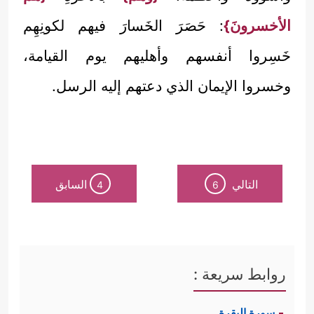
الأخسرونَ}
: حَصَرَ الخَسارَ فيهم لكونِهِم
خَسِروا أنفسهم وأهليهم يوم القيامة،
وخسروا الإيمان الذي دعتهم إليه الرسل.
التالي
السابق
4
6
روابط سريعة :
سورة البقرة