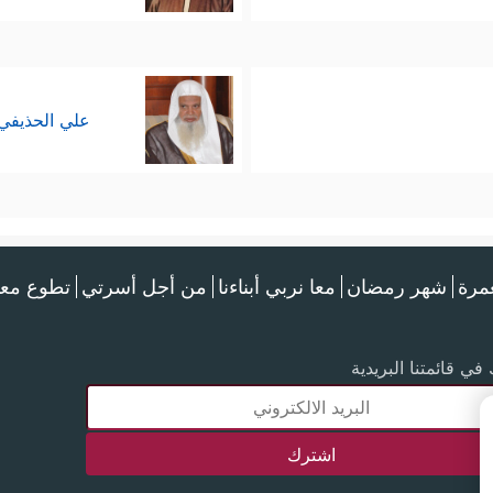
علي الحذيفي
عمرة
شهر رمضان
معا نربي أبناءنا
من أجل أسرتي
تطوع معن
في قائمتنا البريدية