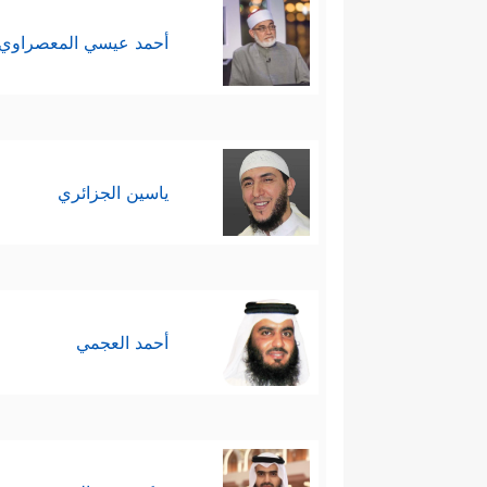
أحمد عيسي المعصراوي
ياسين الجزائري
أحمد العجمي