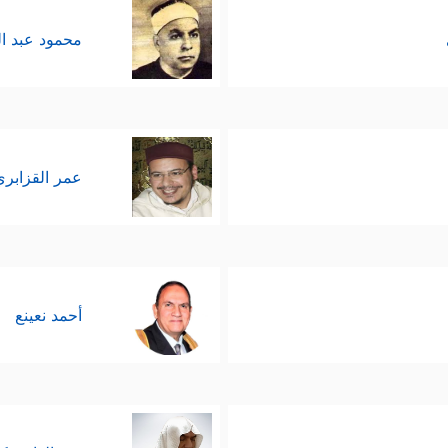
محمود عبد ا
عمر القزابري
أحمد نعينع