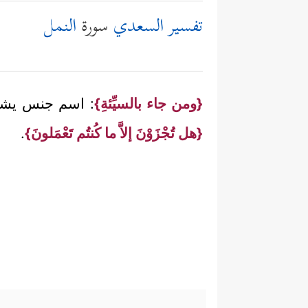
تفسير السعدي
سورة
النمل
{ومن جاء بالسيِّئةِ}
: اسم جنس يشمل
{هل تُجْزَوْنَ إلاَّ ما كُنتُم تَعْمَلونَ}
.