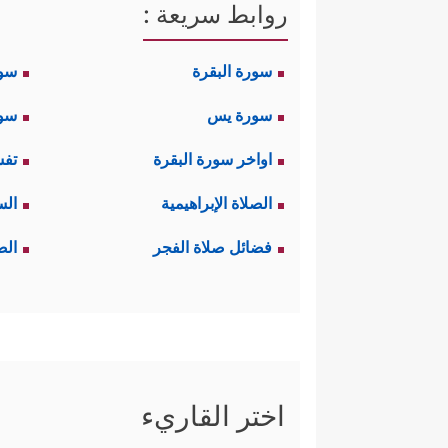
روابط سريعة :
سورة البقرة
سو
سورة يس
سور
اواخر سورة البقرة
تفس
الصلاة الإبراهيمية
الس
فضائل صلاة الفجر
الص
اختر القاريء