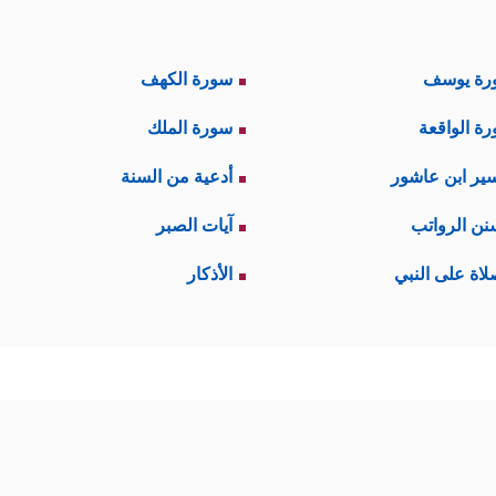
رة يوسف
سورة الكهف
ة الواقعة
سورة الملك
ير ابن عاشور
أدعية من السنة
نن الرواتب
آيات الصبر
لاة على النبي
الأذكار