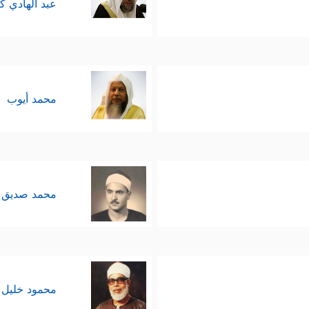
عبد الهادي ك
محمد أيوب
محمد صديق 
محمود خليل 