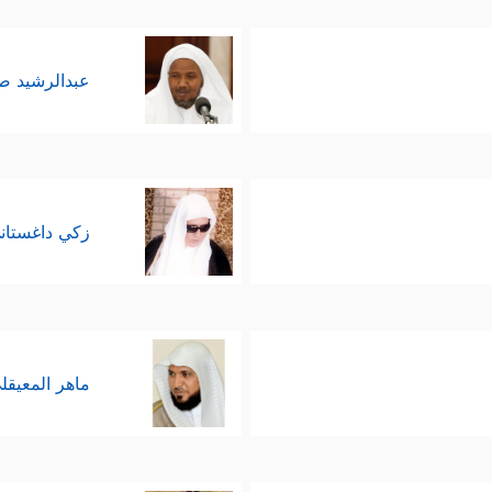
عبدالرشيد 
زكي داغستان
ماهر المعيقل