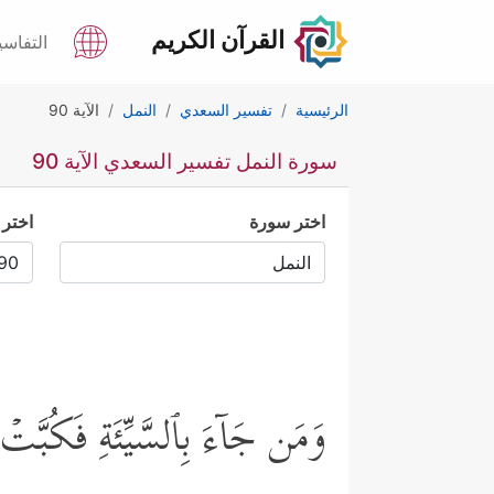
القرآن الكريم
التفاسي
الرئيسية
تفسير السعدي
النمل
الآية 90
سورة النمل تفسير السعدي الآية 90
اختر سورة
اختر 
وَمَن جَاۤءَ بِٱلسَّیِّئَةِ فَكُبَّت