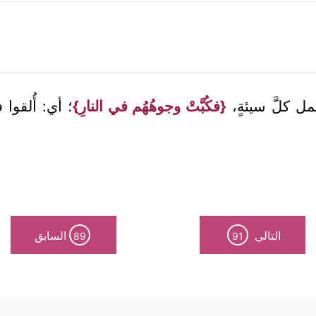
 كلَّ سيئةٍ،
{فكُبَّتْ وجوهُهُم في النارِ}
؛ أي: أُلقوا
التالي
السابق
89
91