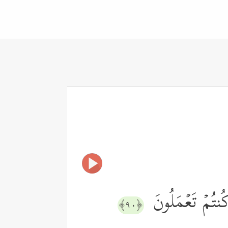
كُنتُمۡ تَعۡمَلُونَ
﴿٩٠﴾