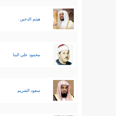
هيثم الدخين
محمود علي البنا
سعود الشريم