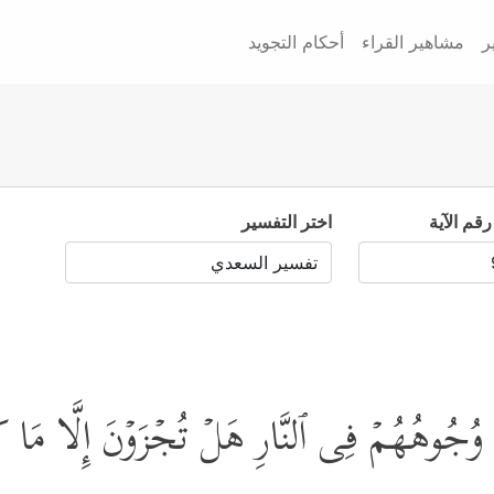
ر
مشاهير القراء
أحكام التجويد
رقم الآية
اختر التفسير
ۡ وُجُوهُهُمۡ فِی ٱلنَّارِ هَلۡ تُجۡزَوۡنَ إِلَّا مَا 