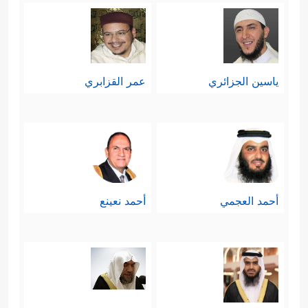
ياسين الجزائري
عمر القزابري
أحمد العجمي
أحمد نعينع