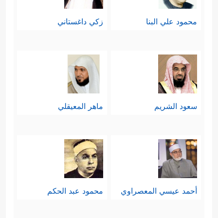
محمود علي البنا
زكي داغستاني
سعود الشريم
ماهر المعيقلي
أحمد عيسي المعصراوي
محمود عبد الحكم