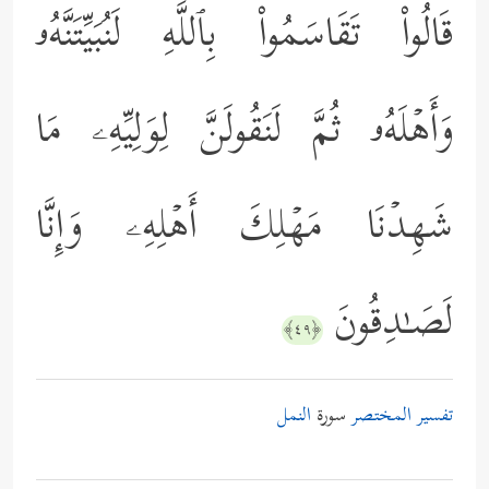
قَالُواْ تَقَاسَمُواْ بِٱللَّهِ لَنُبَیِّتَنَّهُۥ
وَأَهۡلَهُۥ ثُمَّ لَنَقُولَنَّ لِوَلِیِّهِۦ مَا
شَهِدۡنَا مَهۡلِكَ أَهۡلِهِۦ وَإِنَّا
لَصَـٰدِقُونَ
﴿٤٩﴾
تفسير المختصر
سورة
النمل