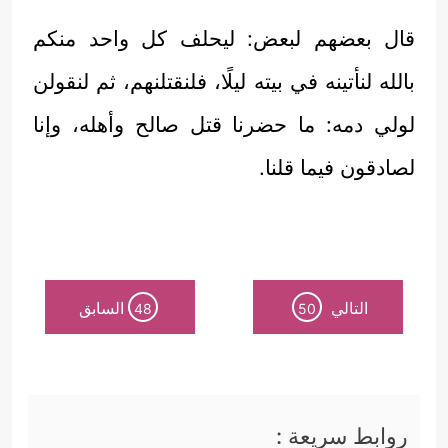
قال بعضهم لبعض: ليحلف كل واحد منكم
بالله لنأتينه في بيته ليلًا، فلنقتلنهم، ثم لنقولن
لولي دمه: ما حضرنا قتل صالح وأهله، وإنا
لصادقون فيما قلنا.
التالي
السابق
48
50
روابط سريعة :