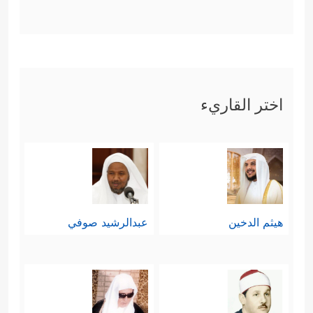
اختر القاريء
هيثم الدخين
عبدالرشيد صوفي