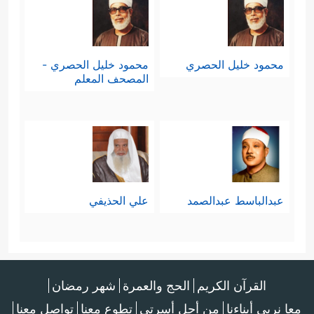
محمود خليل الحصري
محمود خليل الحصري -
المصحف المعلم
عبدالباسط عبدالصمد
علي الحذيفي
القرآن الكريم
الحج والعمرة
شهر رمضان
معا نربي أبناءنا
من أجل أسرتي
تطوع معنا
تواصل معنا