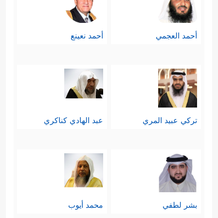
أحمد العجمي
أحمد نعينع
تركي عبيد المري
عبد الهادي كناكري
بشر لطفي
محمد أيوب