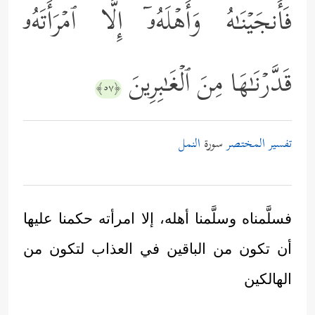
فَأَنجَیۡنَـٰهُ وَأَهۡلَهُۥۤ إِلَّا ٱمۡرَأَتَهُۥ
قَدَّرۡنَـٰهَا مِنَ ٱلۡغَـٰبِرِینَ
﴿٥٧﴾
تفسير المختصر
سورة
النمل
فسلَّمناه وسلَّمنا أهله، إلا امرأته حكمنا عليها
أن تكون من الباقين في العذاب لتكون من
الهالكين