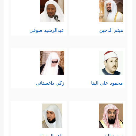
هيثم الدخين
عبدالرشيد صوفي
محمود علي البنا
زكي داغستاني
سعود الشريم
ماهر المعيقلي