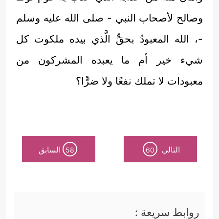
وصالح لأصحاب النبي - صلى الله عليه وسلم
-، الله المعبودُ بحقٍّ الَّذي بيده ملكوت كل
شيء خير أم ما يعبده المشركون من
معبودات لا تملك نفعًا ولا ضرًّا؟
التالي
السابق
58
60
روابط سريعة :