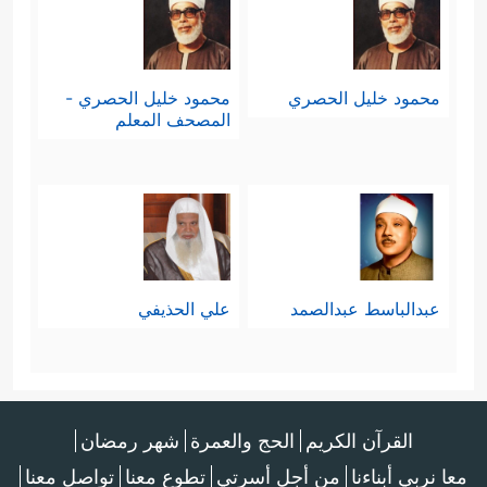
محمود خليل الحصري
محمود خليل الحصري -
المصحف المعلم
عبدالباسط عبدالصمد
علي الحذيفي
القرآن الكريم
الحج والعمرة
شهر رمضان
معا نربي أبناءنا
من أجل أسرتي
تطوع معنا
تواصل معنا