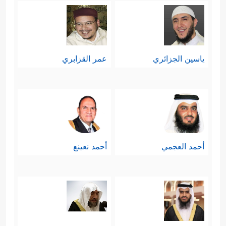
ياسين الجزائري
عمر القزابري
أحمد العجمي
أحمد نعينع