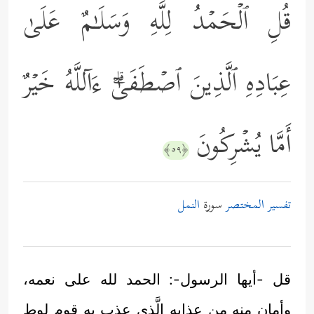
قُلِ ٱلۡحَمۡدُ لِلَّهِ وَسَلَـٰمٌ عَلَىٰ
عِبَادِهِ ٱلَّذِینَ ٱصۡطَفَىٰۤۗ ءَاۤللَّهُ خَیۡرٌ
أَمَّا یُشۡرِكُونَ
﴿٥٩﴾
تفسير المختصر
سورة
النمل
قل -أيها الرسول-: الحمد لله على نعمه،
وأمان منه من عذابه الَّذي عذب به قوم لوط