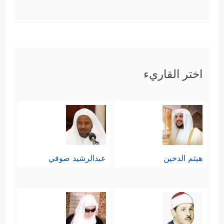
اختر القاريء
هيثم الدخين
عبدالرشيد صوفي