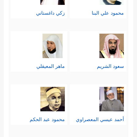
محمود علي البنا
زكي داغستاني
سعود الشريم
ماهر المعيقلي
أحمد عيسي المعصراوي
محمود عبد الحكم