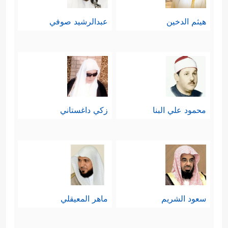
هيثم الدخين
عبدالرشيد صوفي
محمود علي البنا
زكي داغستاني
سعود الشريم
ماهر المعيقلي