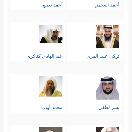
أحمد العجمي
أحمد نعينع
تركي عبيد المري
عبد الهادي كناكري
بشر لطفي
محمد أيوب