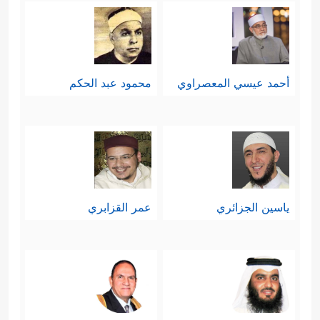
أحمد عيسي المعصراوي
محمود عبد الحكم
ياسين الجزائري
عمر القزابري