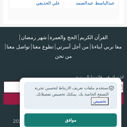
عبدالباسط عبدالصمد
علي الحذيفي
القرآن الكريم
الحج والعمرة
شهر رمضان
معا نربي أبناءنا
من أجل أسرتي
تطوع معنا
تواصل معنا
من نحن
اشترك في قائمتنا البريدية
نستخدم ملفات تعريف الارتباط لتحسين تجربة
التصفح الخاصة بك. يمكنك تخصيص تفضيلاتك.
تخصيص
موافق
جميع الحقوق محفوظة لموقع إسلام أون لاين © 2025