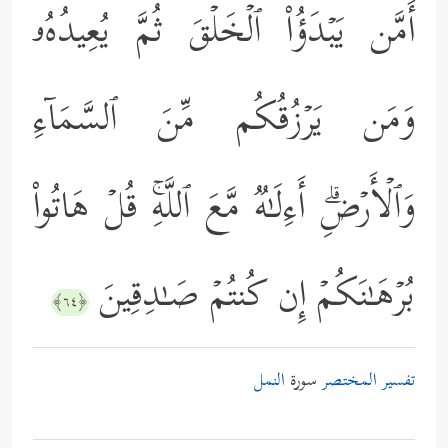
أَمَّن یَبۡدَؤُاْ ٱلۡخَلۡقَ ثُمَّ یُعِیدُهُۥ
وَمَن یَرۡزُقُكُم مِّنَ ٱلسَّمَاۤءِ
وَٱلۡأَرۡضِۗ أَءِلَـٰهࣱ مَّعَ ٱللَّهِۚ قُلۡ هَاتُواْ
بُرۡهَـٰنَكُمۡ إِن كُنتُمۡ صَـٰدِقِینَ
﴿٦٤﴾
تفسير المختصر
سورة
النمل