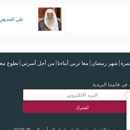
علي الحذيفي
عمرة
شهر رمضان
معا نربي أبناءنا
من أجل أسرتي
تطوع معن
في قائمتنا البريدية
جميع الحقوق محفوظة لموقع إسلام أون لاين © 2025