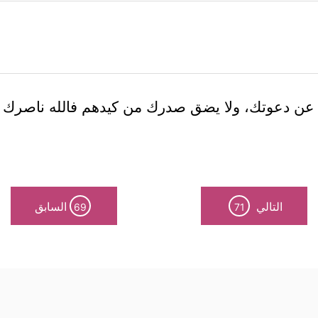
عن دعوتك، ولا يضق صدرك من كيدهم فالله ناصرك 
التالي
السابق
69
71