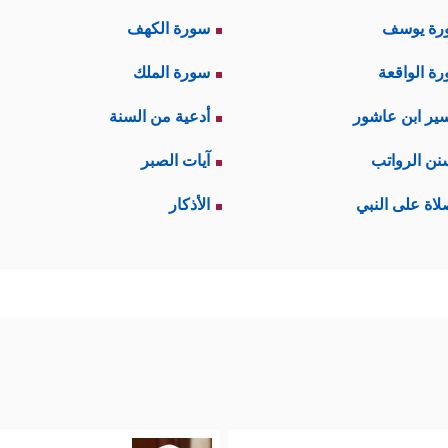
رة يوسف
سورة الكهف
ة الواقعة
سورة الملك
ير ابن عاشور
أدعية من السنة
نن الرواتب
آيات الصبر
لاة على النبي
الأذكار