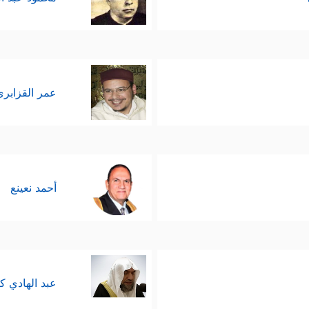
عمر القزابري
أحمد نعينع
عبد الهادي ك