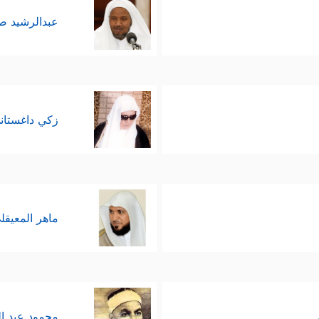
عبدالرشيد 
زكي داغستان
ماهر المعيقل
محمود عبد ا