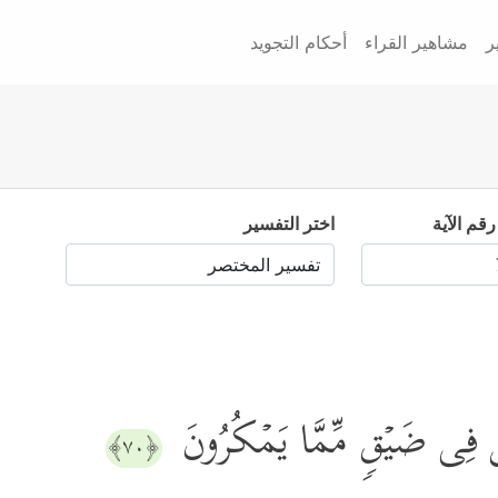
ر
مشاهير القراء
أحكام التجويد
رقم الآية
اختر التفسير
ُن فِی ضَیۡقࣲ مِّمَّا یَمۡكُرُونَ
﴿٧٠﴾