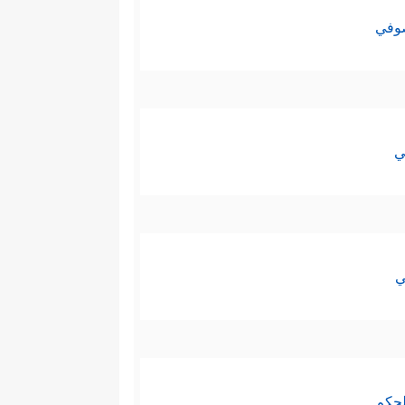
صوفي
ي
ي
لحكم