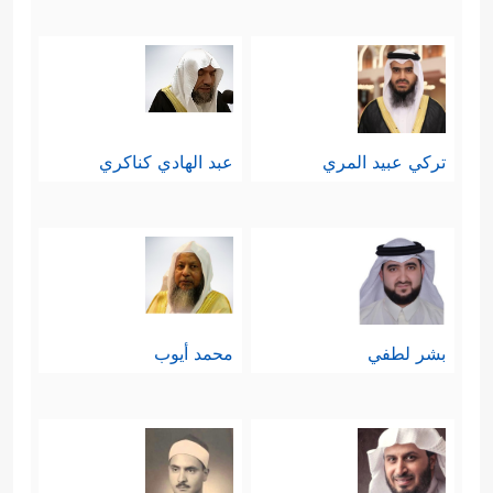
تركي عبيد المري
عبد الهادي كناكري
بشر لطفي
محمد أيوب