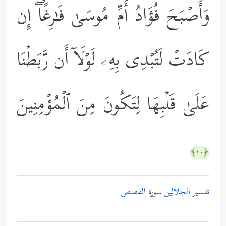
وَأَصۡبَحَ فُؤَادُ أُمِّ مُوسَىٰ فَـٰرِغًاۖ إِن
كَادَتۡ لَتُبۡدِی بِهِۦ لَوۡلَاۤ أَن رَّبَطۡنَا
عَلَىٰ قَلۡبِهَا لِتَكُونَ مِنَ ٱلۡمُؤۡمِنِینَ
﴿١٠﴾
تفسير الجلالين
سورة
القصص