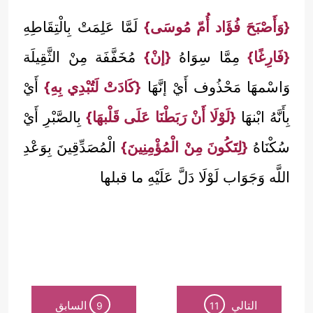
{وَأَصْبَحَ فُؤَاد أُمّ مُوسَى}
لَمَّا عَلِمَتْ بِالْتِقَاطِهِ
{فَارِغًا}
مِمَّا سِوَاهُ
{إنْ}
مُخَفَّفَة مِنْ الثَّقِيلَة
وَاسْمهَا مَحْذُوف أَيْ إنَّهَا
{كَادَتْ لَتُبْدِي بِهِ}
أَيْ
بِأَنَّهُ ابْنهَا
{لَوْلَا أَنْ رَبَطْنَا عَلَى قَلْبهَا}
بِالصَّبْرِ أَيْ
سُكْنَاهُ
{لِتَكُونَ مِنْ الْمُؤْمِنِينَ}
الْمُصَدِّقِينَ بِوَعْدِ
اللَّه وَجَوَاب لَوْلَا دَلَّ عَلَيْهِ ما قبلها
التالي
السابق
9
11