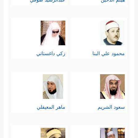
محمود علي البنا
زكي داغستاني
سعود الشريم
ماهر المعيقلي