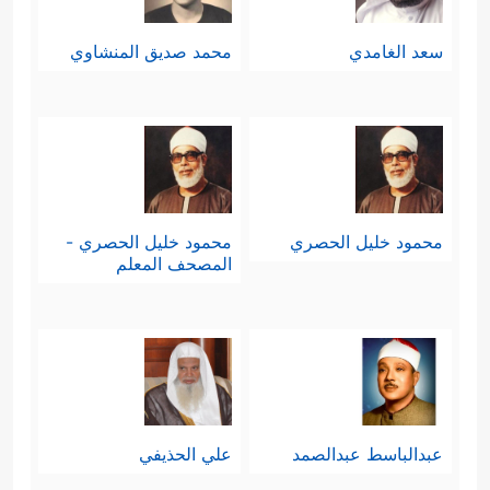
سعد الغامدي
محمد صديق المنشاوي
محمود خليل الحصري
محمود خليل الحصري -
المصحف المعلم
عبدالباسط عبدالصمد
علي الحذيفي