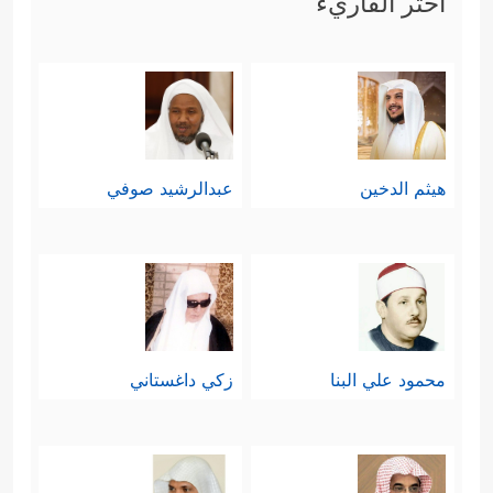
اختر القاريء
هيثم الدخين
عبدالرشيد صوفي
محمود علي البنا
زكي داغستاني