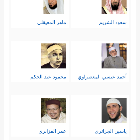
سعود الشريم
ماهر المعيقلي
أحمد عيسي المعصراوي
محمود عبد الحكم
ياسين الجزائري
عمر القزابري