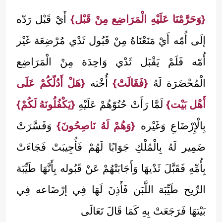
{وَحَرَّمْنَا عَلَيْهِ الْمَرَاضِع مِنْ قَبْل}
أَيْ قَبْل رَدّه
إلَى أُمّه أَيْ مَنَعْنَاهُ مِنْ قَبُول ثَدْي مُرْضِعَة غَيْر
أُمّه فَلَمْ يَقْبَل ثَدْي وَاحِدَة مِنْ الْمَرَاضِع
الْمُحْضَرَة لَهُ
{فَقَالَتْ}
أُخْته
{هَلْ أَدُلّكُمْ عَلَى
أَهْل بَيْت}
لَمَّا رَأَتْ حُنُوّهُمْ عَلَيْهِ
{يَكْفُلُونَهُ لَكُمْ}
بِالْإِرْضَاعِ وَغَيْره
{وَهُمْ لَهُ نَاصِحُونَ}
وَفَسَّرَتْ
ضَمِير لَهُ بِالْمُلْكِ جَوَابًا لَهُمْ فَأُجِيبَتْ فَجَاءَتْ
بِأُمِّهِ فَقَبَّلَ ثَدْيهَا وَأَجَابَتْهُمْ عَنْ قَبُوله بِأَنَّهَا طَيِّبَة
الرِّيح طَيِّبَة اللَّبَن فَأَذِنَ لَهَا فِي إرْضَاعه فِي
بَيْتهَا فَرَجَعَتْ بِهِ كَمَا قَالَ تَعَالَى