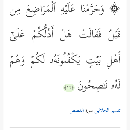
۞ وَحَرَّمۡنَا عَلَیۡهِ ٱلۡمَرَاضِعَ مِن
قَبۡلُ فَقَالَتۡ هَلۡ أَدُلُّكُمۡ عَلَىٰۤ
أَهۡلِ بَیۡتࣲ یَكۡفُلُونَهُۥ لَكُمۡ وَهُمۡ
لَهُۥ نَـٰصِحُونَ
﴿١٢﴾
تفسير الجلالين
سورة
القصص