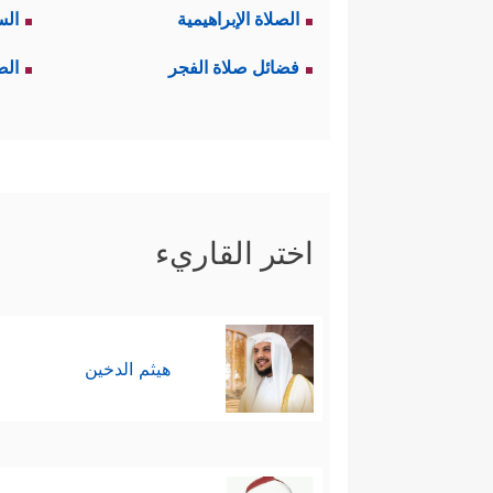
الصلاة الإبراهيمية
الس
فضائل صلاة الفجر
الص
اختر القاريء
هيثم الدخين