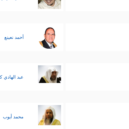
أحمد نعينع
عبد الهادي ك
محمد أيوب