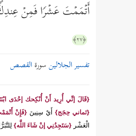
أَتۡمَمۡتَ عَشۡرࣰا فَمِنۡ عِندِكَۖ و
﴿٢٧﴾
تفسير الجلالين
سورة
القصص
{قَالَ إنِّي أُرِيد أَنْ أُنْكِحك إحْدَى ابْنَتَي
{ثماني حِجَج}
أَيْ سِنِينَ
{فَإِنْ أَتْمَ
الْعَشْر
{سَتَجِدُنِي إنْ شَاءَ اللَّه}
لِلتَّبَر