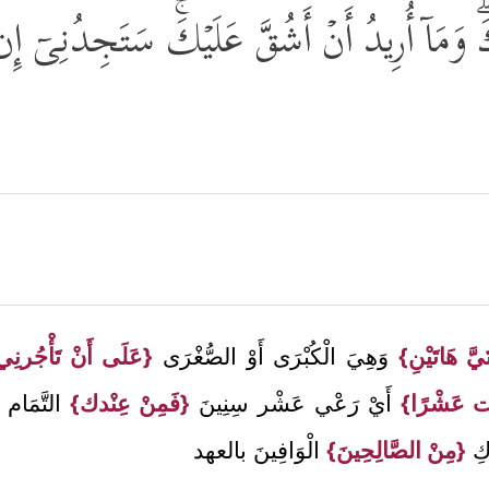
َمَاۤ أُرِیدُ أَنۡ أَشُقَّ عَلَیۡكَۚ سَتَجِدُنِیۤ إِن 
َّ هَاتَيْنِ}
وَهِيَ الْكُبْرَى أَوْ الصُّغْرَى
{عَلَى أَنْ تَأْجُرنِ
مْت عَشْرًا}
أَيْ رَعْي عَشْر سِنِينَ
{فَمِنْ عِنْدك}
التَّمَام
ُّكِ
{مِنْ الصَّالِحِينَ}
الْوَافِينَ بالعهد