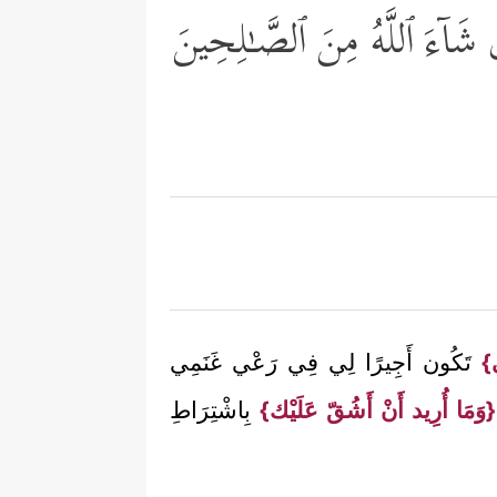
شَاۤءَ ٱللَّهُ مِنَ ٱلصَّـٰلِحِینَ
ي}
تَكُون أَجِيرًا لِي فِي رَعْي غَنَمِي
{وَمَا أُرِيد أَنْ أَشُقّ عَلَيْك}
بِاشْتِرَاطِ