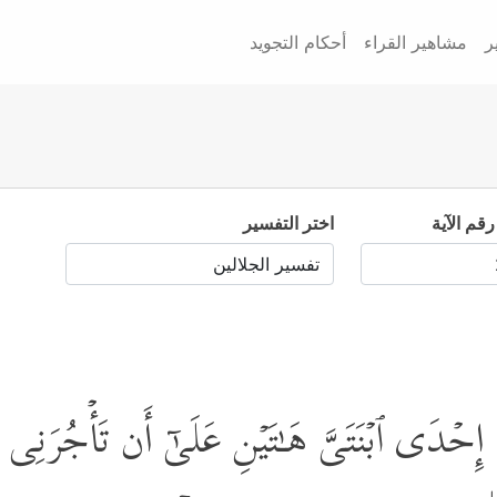
ر
مشاهير القراء
أحكام التجويد
رقم الآية
اختر التفسير
 إِحۡدَى ٱبۡنَتَیَّ هَـٰتَیۡنِ عَلَىٰۤ أَن تَأۡجُرَنِی 