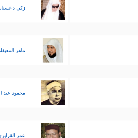
زكي داغستان
ماهر المعيقل
محمود عبد ا
عمر القزابري