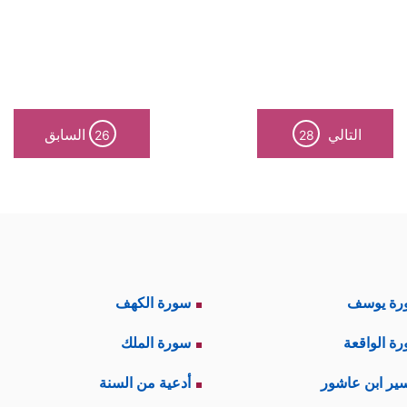
التالي
السابق
26
28
رة يوسف
سورة الكهف
ة الواقعة
سورة الملك
ير ابن عاشور
أدعية من السنة