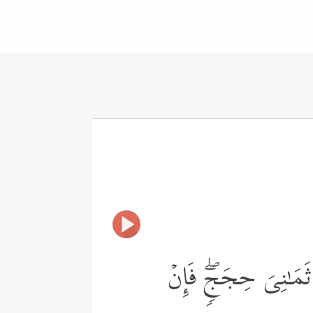
ثَمَـٰنِیَ حِجَجࣲۖ فَإِنۡ