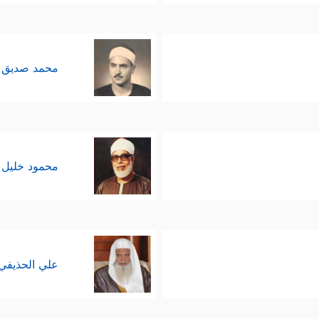
محمد صديق 
محمود خليل 
علي الحذيفي