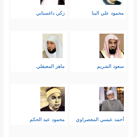
محمود علي البنا
زكي داغستاني
سعود الشريم
ماهر المعيقلي
أحمد عيسي المعصراوي
محمود عبد الحكم