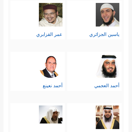
ياسين الجزائري
عمر القزابري
أحمد العجمي
أحمد نعينع