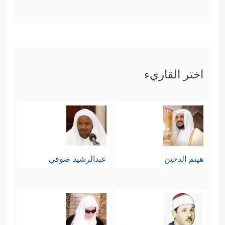
اختر القاريء
هيثم الدخين
عبدالرشيد صوفي