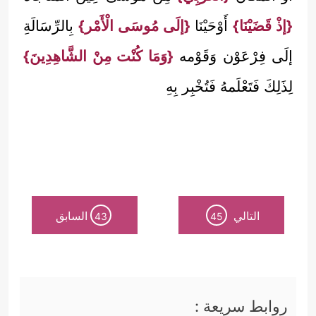
{إذْ قَضَيْنَا}
أَوْحَيْنَا
{إلَى مُوسَى الْأَمْر}
بِالرِّسَالَةِ
إلَى فِرْعَوْن وَقَوْمه
{وَمَا كُنْت مِنْ الشَّاهِدِينَ}
لِذَلِكَ فَتَعْلَمهُ فَتُخْبِر بِهِ
التالي
السابق
43
45
روابط سريعة :