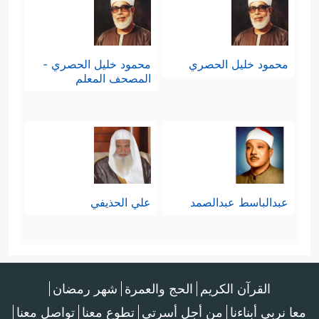
محمود خليل الحصري
محمود خليل الحصري -
المصحف المعلم
عبدالباسط عبدالصمد
علي الحذيفي
القرآن الكريم
الحج والعمرة
شهر رمضان
معا نربي أبناءنا
من أجل أسرتي
تطوع معنا
تواصل معنا