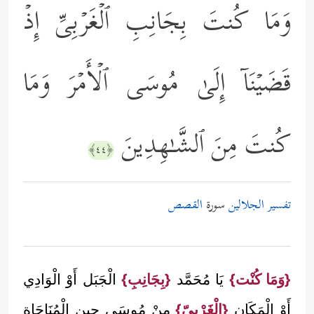
وَمَا كُنتَ بِجَانِبِ ٱلۡغَرۡبِیِّ إِذۡ
قَضَیۡنَاۤ إِلَىٰ مُوسَى ٱلۡأَمۡرَ وَمَا
كُنتَ مِنَ ٱلشَّـٰهِدِینَ
﴿٤٤﴾
تفسير الجلالين
سورة
القصص
{وَمَا كُنْت}
يَا مُحَمَّد
{بِجَانِبِ}
الْجَبَل أَوْ الْوَادِي
أَوْ الْمَكَان
{الْغَرْبِيّ}
مِنْ مُوسَى حِين الْمُنَاجَاة