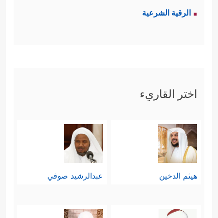
الرقية الشرعية
اختر القاريء
هيثم الدخين
عبدالرشيد صوفي