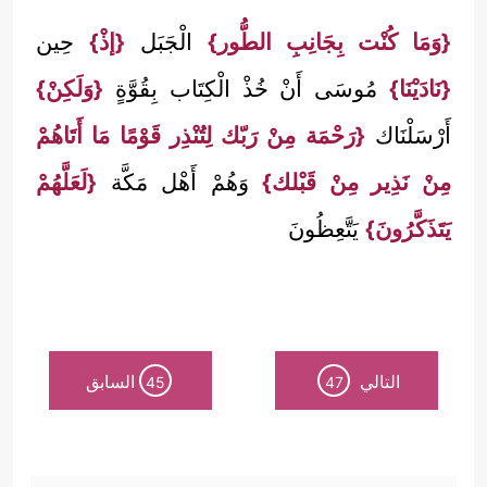
{وَمَا كُنْت بِجَانِبِ الطُّور}
الْجَبَل
{إذْ}
حِين
{نَادَيْنَا}
مُوسَى أَنْ خُذْ الْكِتَاب بِقُوَّةٍ
{وَلَكِنْ}
أَرْسَلْنَاك
{رَحْمَة مِنْ رَبّك لِتُنْذِر قَوْمًا مَا أَتَاهُمْ
مِنْ نَذِير مِنْ قَبْلك}
وَهُمْ أَهْل مَكَّة
{لَعَلَّهُمْ
يَتَذَكَّرُونَ}
يَتَّعِظُونَ
التالي
السابق
45
47