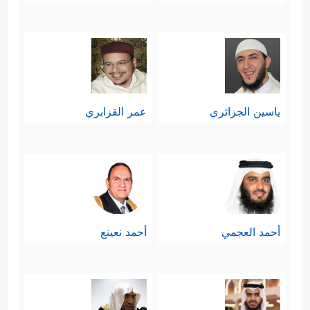
ياسين الجزائري
عمر القزابري
أحمد العجمي
أحمد نعينع