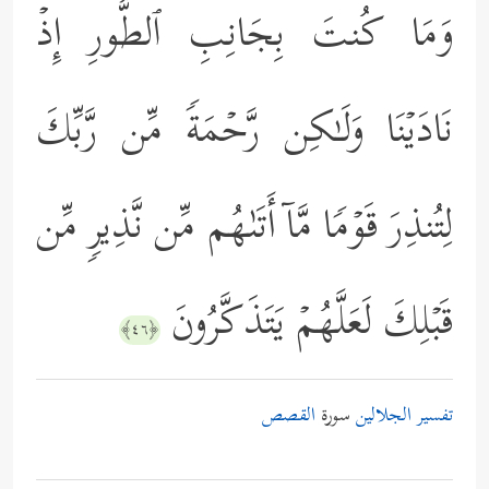
وَمَا كُنتَ بِجَانِبِ ٱلطُّورِ إِذۡ
نَادَیۡنَا وَلَـٰكِن رَّحۡمَةࣰ مِّن رَّبِّكَ
لِتُنذِرَ قَوۡمࣰا مَّاۤ أَتَىٰهُم مِّن نَّذِیرࣲ مِّن
قَبۡلِكَ لَعَلَّهُمۡ یَتَذَكَّرُونَ
﴿٤٦﴾
تفسير الجلالين
سورة
القصص