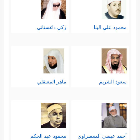
محمود علي البنا
زكي داغستاني
سعود الشريم
ماهر المعيقلي
أحمد عيسي المعصراوي
محمود عبد الحكم