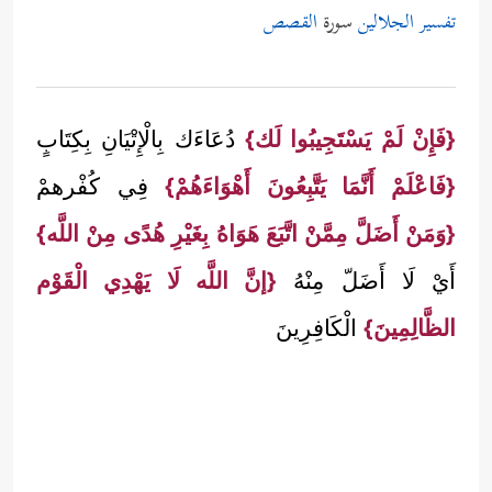
تفسير الجلالين
سورة
القصص
{فَإِنْ لَمْ يَسْتَجِيبُوا لَك}
دُعَاءَك بِالْإِتْيَانِ بِكِتَابٍ
{فَاعْلَمْ أَنَّمَا يَتَّبِعُونَ أَهْوَاءَهُمْ}
فِي كُفْرهمْ
{وَمَنْ أَضَلَّ مِمَّنْ اتَّبَعَ هَوَاهُ بِغَيْرِ هُدًى مِنْ اللَّه}
أَيْ لَا أَضَلّ مِنْهُ
{إنَّ اللَّه لَا يَهْدِي الْقَوْم
الظَّالِمِينَ}
الْكَافِرِينَ