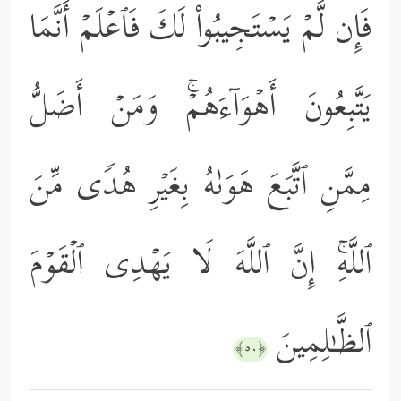
فَإِن لَّمۡ یَسۡتَجِیبُواْ لَكَ فَٱعۡلَمۡ أَنَّمَا
یَتَّبِعُونَ أَهۡوَاۤءَهُمۡۚ وَمَنۡ أَضَلُّ
مِمَّنِ ٱتَّبَعَ هَوَىٰهُ بِغَیۡرِ هُدࣰى مِّنَ
ٱللَّهِۚ إِنَّ ٱللَّهَ لَا یَهۡدِی ٱلۡقَوۡمَ
ٱلظَّـٰلِمِینَ
﴿٥٠﴾