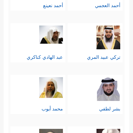
أحمد العجمي
أحمد نعينع
تركي عبيد المري
عبد الهادي كناكري
بشر لطفي
محمد أيوب