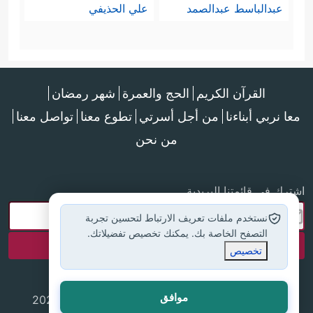
عبدالباسط عبدالصمد
علي الحذيفي
القرآن الكريم
الحج والعمرة
شهر رمضان
معا نربي أبناءنا
من أجل أسرتي
تطوع معنا
تواصل معنا
من نحن
اشترك في قائمتنا البريدية
نستخدم ملفات تعريف الارتباط لتحسين تجربة
التصفح الخاصة بك. يمكنك تخصيص تفضيلاتك.
تخصيص
موافق
جميع الحقوق محفوظة لموقع إسلام أون لاين © 2025