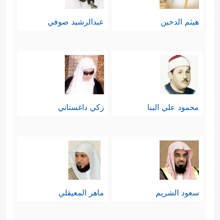
هيثم الدخين
عبدالرشيد صوفي
محمود علي البنا
زكي داغستاني
سعود الشريم
ماهر المعيقلي