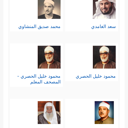
سعد الغامدي
محمد صديق المنشاوي
محمود خليل الحصري
محمود خليل الحصري -
المصحف المعلم