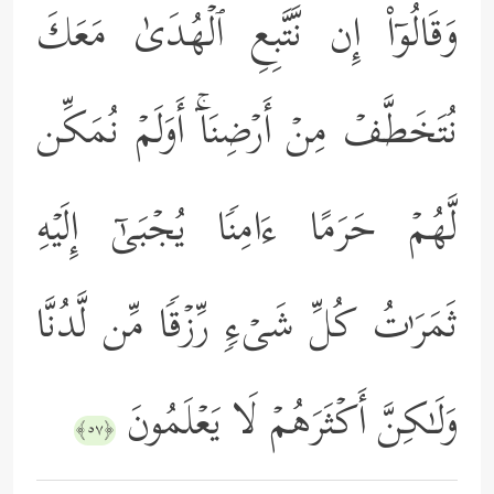
وَقَالُوۤاْ إِن نَّتَّبِعِ ٱلۡهُدَىٰ مَعَكَ
نُتَخَطَّفۡ مِنۡ أَرۡضِنَاۤۚ أَوَلَمۡ نُمَكِّن
لَّهُمۡ حَرَمًا ءَامِنࣰا یُجۡبَىٰۤ إِلَیۡهِ
ثَمَرَ ٰ⁠تُ كُلِّ شَیۡءࣲ رِّزۡقࣰا مِّن لَّدُنَّا
وَلَـٰكِنَّ أَكۡثَرَهُمۡ لَا یَعۡلَمُونَ
﴿٥٧﴾