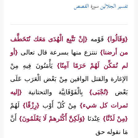
تفسير الجلالين
سورة
القصص
{وَقَالُوا}
قَوْمه
{إنْ نَتَّبِع الْهُدَى مَعَك نُتَخَطَّف
من أرضنا}
ننتزع منها بسرعة قال تعالى
{أو
لم نُمَكِّن لَهُمْ حَرَمًا آمِنًا}
يَأْمَنُونَ فِيهِ مِنْ
الإغارة والقتل الواقين مِنْ بَعْض الْعَرَب عَلَى
بَعْض
{تُجْبَى}
بِالْفَوْقَانِيَّة والتحتانية
{إليه
ثمرات كل شيء}
مِنْ كُلّ أَوْب
{رِزْقًا}
لَهُمْ
{مِنْ لَدُنَّا}
عِنْدنَا
{وَلَكِنَّ أَكْثَرهمْ لَا يَعْلَمُونَ}
أَنَّ
مَا نقوله حق