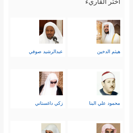
اختر القاريء
هيثم الدخين
عبدالرشيد صوفي
محمود علي البنا
زكي داغستاني