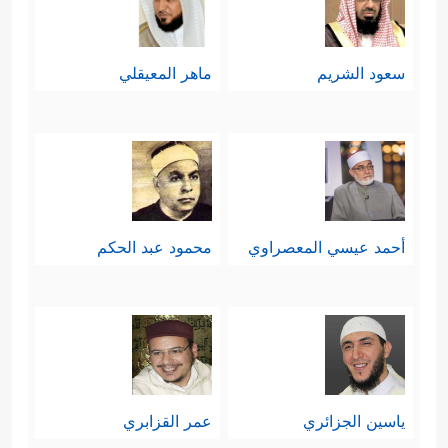
سعود الشريم
ماهر المعيقلي
أحمد عيسي المعصراوي
محمود عبد الحكم
ياسين الجزائري
عمر القزابري