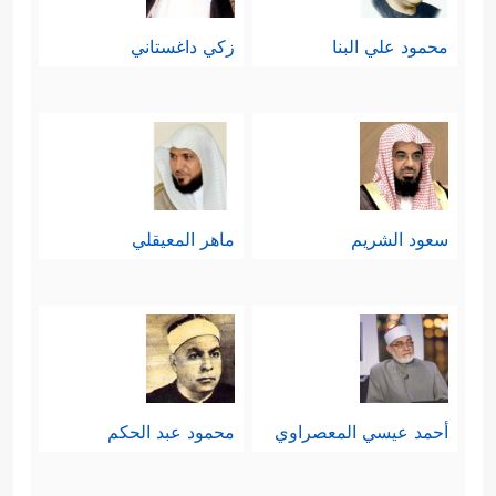
محمود علي البنا
زكي داغستاني
سعود الشريم
ماهر المعيقلي
أحمد عيسي المعصراوي
محمود عبد الحكم