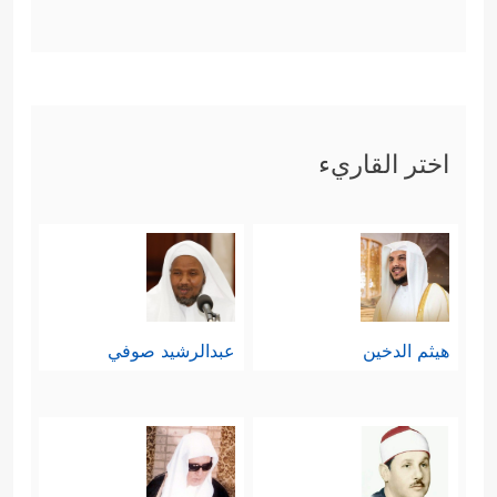
اختر القاريء
هيثم الدخين
عبدالرشيد صوفي