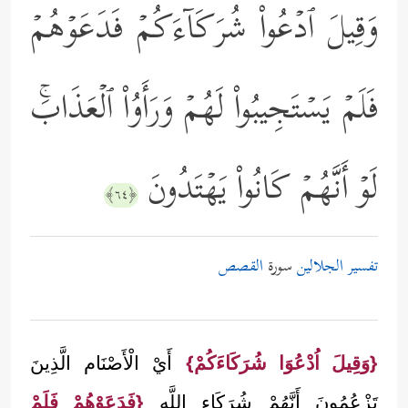
وَقِیلَ ٱدۡعُواْ شُرَكَاۤءَكُمۡ فَدَعَوۡهُمۡ
فَلَمۡ یَسۡتَجِیبُواْ لَهُمۡ وَرَأَوُاْ ٱلۡعَذَابَۚ
لَوۡ أَنَّهُمۡ كَانُواْ یَهۡتَدُونَ
﴿٦٤﴾
تفسير الجلالين
سورة
القصص
{وَقِيلَ اُدْعُوَا شُرَكَاءَكُمْ}
أَيْ الْأَصْنَام الَّذِينَ
تَزْعُمُونَ أَنَّهُمْ شُرَكَاء اللَّه
{فَدَعَوْهُمْ فَلَمْ