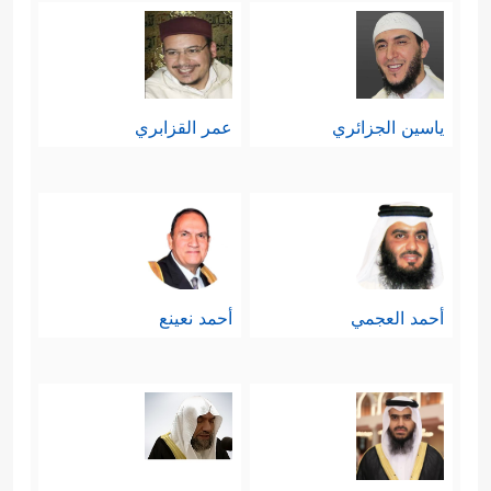
ياسين الجزائري
عمر القزابري
أحمد العجمي
أحمد نعينع