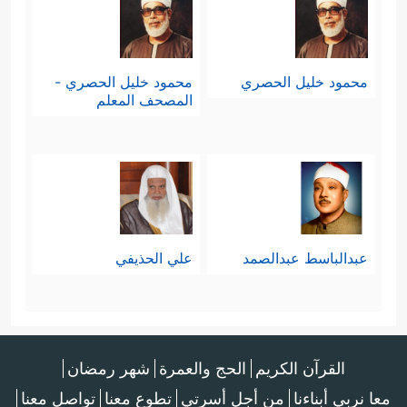
محمود خليل الحصري
محمود خليل الحصري -
المصحف المعلم
عبدالباسط عبدالصمد
علي الحذيفي
القرآن الكريم
الحج والعمرة
شهر رمضان
معا نربي أبناءنا
من أجل أسرتي
تطوع معنا
تواصل معنا