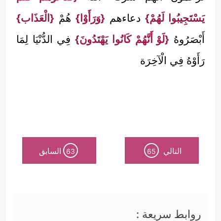
يَسْتَجِيبُوا لَهُمْ}
دعاءهم
{وَرَأَوْا}
هُمْ
{الْعَذَاب}
أَبْصَرُوهُ
{لَوْ أَنَّهُمْ كَانُوا يَهْتَدُونَ}
فِي الدُّنْيَا لِمَا
رَأَوْهُ فِي الْآخِرَة
التالي
السابق
63
65
روابط سريعة :