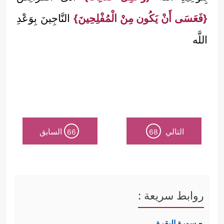
{فَعَسَى أَنْ يَكُون مِنْ الْمُفْلِحِينَ}
النَّاجِينَ بِوَعْدِ
اللَّه
التالي
السابق
66
68
روابط سريعة :
سورة البقرة