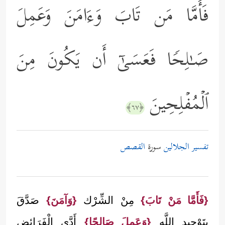
فَأَمَّا مَن تَابَ وَءَامَنَ وَعَمِلَ
صَـٰلِحࣰا فَعَسَىٰۤ أَن یَكُونَ مِنَ
ٱلۡمُفۡلِحِینَ
﴿٦٧﴾
تفسير الجلالين
سورة
القصص
{فَأَمَّا مَنْ تَابَ}
مِنْ الشِّرْك
{وَآمَنَ}
صَدَّقَ
بِتَوْحِيدِ اللَّه
{وَعَمِلَ صَالِحًا}
أَدَّى الْفَرَائِض