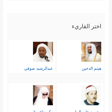
اختر القاريء
هيثم الدخين
عبدالرشيد صوفي
محمود علي البنا
زكي داغستاني