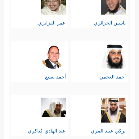
ياسين الجزائري
عمر القزابري
أحمد العجمي
أحمد نعينع
تركي عبيد المري
عبد الهادي كناكري