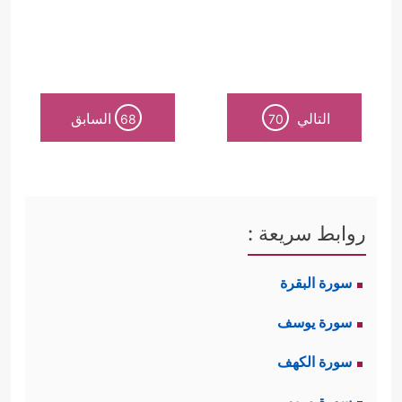
التالي
السابق
68
70
روابط سريعة :
سورة البقرة
سورة يوسف
سورة الكهف
سورة مريم