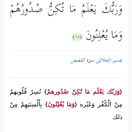
وَرَبُّكَ یَعۡلَمُ مَا تُكِنُّ صُدُورُهُمۡ
وَمَا یُعۡلِنُونَ
﴿٦٩﴾
تفسير الجلالين
سورة
القصص
{وَرَبّك يَعْلَم مَا تُكِنّ صُدُورهمْ}
تُسِرّ قُلُوبهمْ
مِنْ الْكُفْر وَغَيْره
{وَمَا يُعْلِنُونَ}
بِأَلْسِنَتِهِمْ مِنْ
ذلك