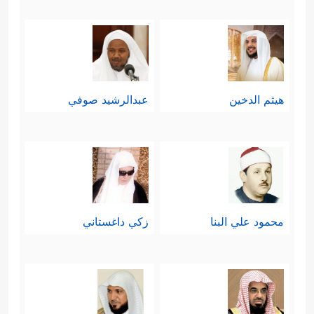
هيثم الدخين
عبدالرشيد صوفي
محمود علي البنا
زكي داغستاني