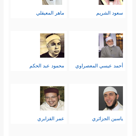
سعود الشريم
ماهر المعيقلي
أحمد عيسي المعصراوي
محمود عبد الحكم
ياسين الجزائري
عمر القزابري