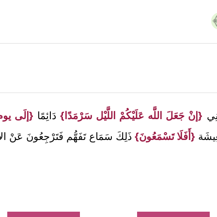
ونِي
{إنْ جَعَلَ اللَّه عَلَيْكُمْ اللَّيْل سَرْمَدًا}
دَائِمًا
{إلَى يوم
َعِيشَة
{أَفَلَا تَسْمَعُونَ}
ذَلِكَ سَمَاع تَفَهُّم فَتَرْجِعُونَ عَنْ