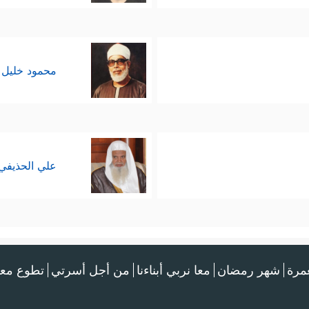
محمود خليل 
علي الحذيفي
عمرة
شهر رمضان
معا نربي أبناءنا
من أجل أسرتي
تطوع معن