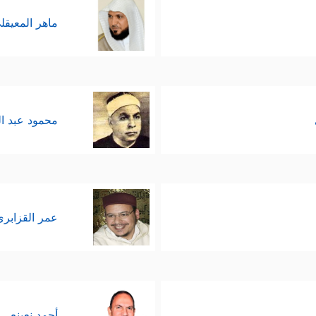
ماهر المعيقل
محمود عبد ا
عمر القزابري
أحمد نعينع