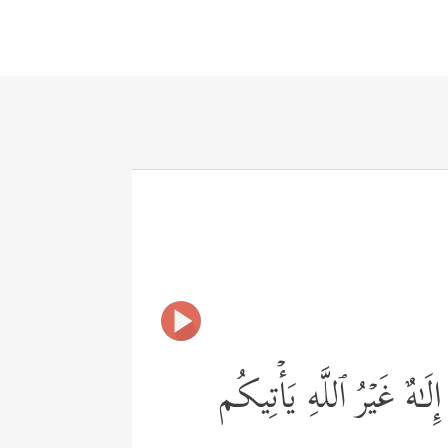
َـٰهٌ غَیۡرُ ٱللَّهِ یَأۡتِیكُم