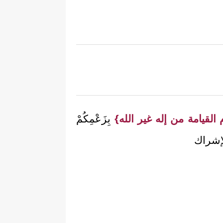
 القيامة من إله غير الله}
بِزَعْمِكُمْ
 الإشراك