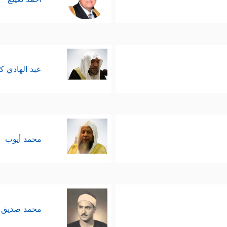
عبد الهادي ك
محمد أيوب
محمد صديق 