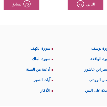
التالي
السابق
70
72
رة يوسف
سورة الكهف
ة الواقعة
سورة الملك
ير ابن عاشور
أدعية من السنة
نن الرواتب
آيات الصبر
لاة على النبي
الأذكار