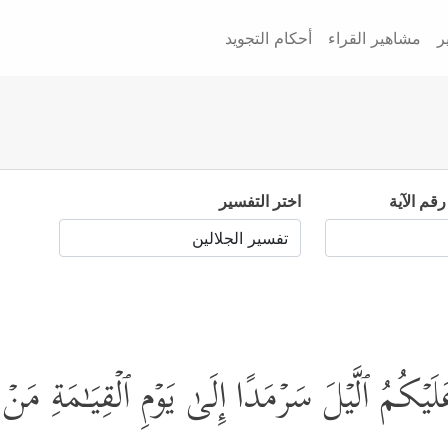
ر
مشاهير القراء
أحكام التجويد
رقم الآية
اختر التفسير
یۡكُمُ ٱلَّیۡلَ سَرۡمَدًا إِلَىٰ یَوۡمِ ٱلۡقِیَـٰمَةِ مَنۡ إِل