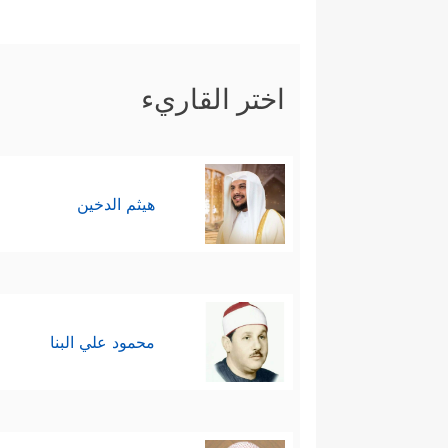
اختر القاريء
هيثم الدخين
محمود علي البنا