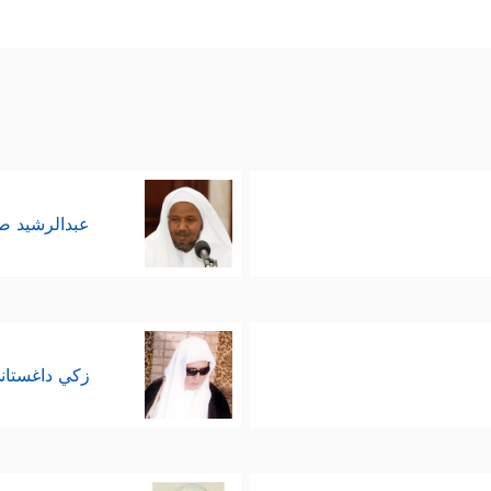
عبدالرشيد 
زكي داغستان