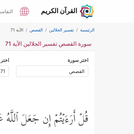
القرآن الكريم
التفاسي
الرئيسية
تفسير الجلالين
القصص
الآية 71
سورة القصص تفسير الجلالين الآية 71
اختر سورة
اختر 
قُلۡ أَرَءَیۡتُمۡ إِن جَعَلَ ٱللَّهُ عَلَ