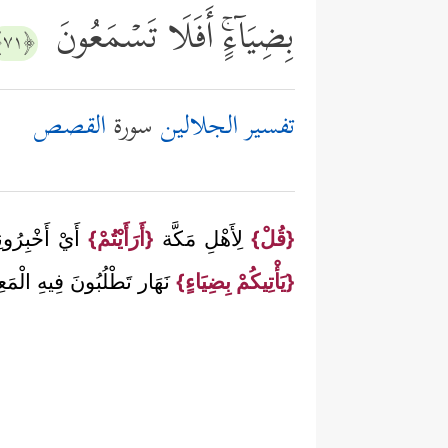
بِضِیَاۤءٍۚ أَفَلَا تَسۡمَعُونَ
﴿٧١﴾
تفسير الجلالين
سورة
القصص
{قُلْ}
لِأَهْلِ مَكَّة
{أَرَأَيْتُمْ}
أَيْ أَخْبِرُ
{يَأْتِيكُمْ بِضِيَاءٍ}
نَهَار تَطْلُبُونَ فِيهِ الْم