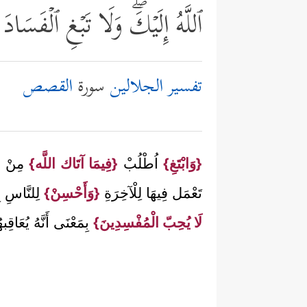
ٱللَّهُ إِلَیۡكَۖ وَلَا تَبۡغِ ٱلۡفَس
تفسير الجلالين
سورة
القصص
{وَابْتَغِ}
اُطْلُبْ
{فِيمَا آتَاك اللَّه}
مِنْ ا
تَعْمَل فِيهَا لِلْآخِرَةِ
{وَأَحْسِنْ}
لِلنَّاسِ ب
لَا يُحِبّ الْمُفْسِدِينَ}
بِمَعْنَى أَنَّهُ يُعَاقِبه