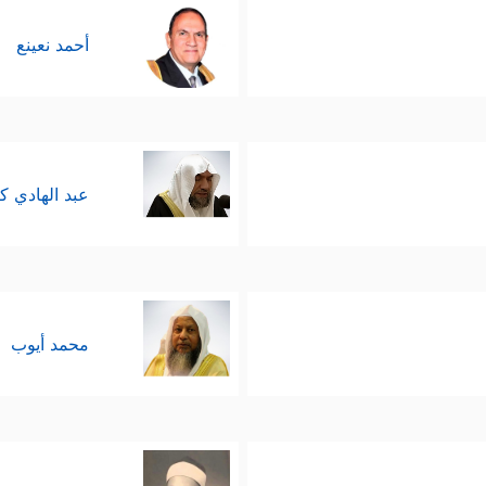
أحمد نعينع
عبد الهادي ك
محمد أيوب