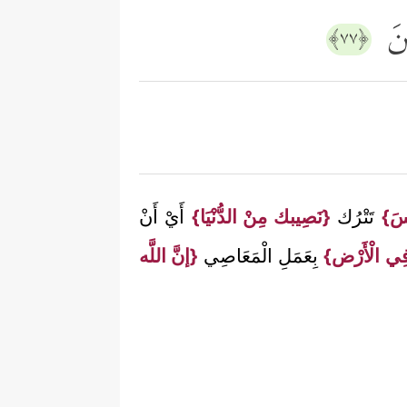
ینَ
﴿٧٧﴾
ْسَ}
تَتْرُك
{نَصِيبك مِنْ الدُّنْيَا}
أَيْ أَنْ
فِي الْأَرْض}
بِعَمَلِ الْمَعَاصِي
{إنَّ اللَّه