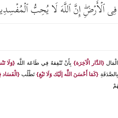
َادَ فِی ٱلۡأَرۡضِۖ إِنَّ ٱللَّهَ لَا یُحِبُّ ٱلۡمُفۡسِدِ
لْمَال
{الدَّار الْآخِرَة}
بِأَنْ تُنْفِقهُ فِي طَاعَة اللَّه
{وَلَا تَن
ِالصَّدَقَةِ
{كَمَا أَحْسَنَ اللَّه إلَيْك وَلَا تَبْغِ}
تَطْلُب
{الْفَسَاد 
ُمْ