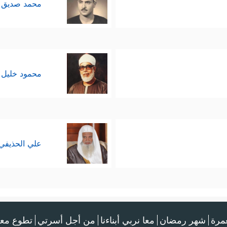
محمد صديق 
محمود خليل 
علي الحذيفي
عمرة
شهر رمضان
معا نربي أبناءنا
من أجل أسرتي
تطوع معن