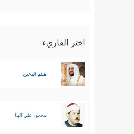
اختر القاريء
هيثم الدخين
محمود علي البنا