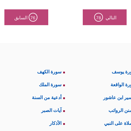
التالي
السابق
76
78
رة يوسف
سورة الكهف
ة الواقعة
سورة الملك
ير ابن عاشور
أدعية من السنة
نن الرواتب
آيات الصبر
لاة على النبي
الأذكار