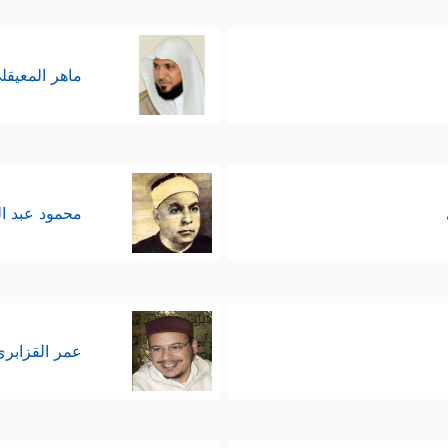
ماهر المعيقل
محمود عبد ا
عمر القزابري