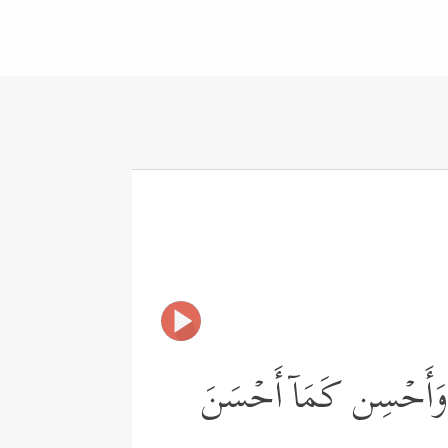
یَاۖ وَأَحۡسِن كَمَاۤ أَحۡسَنَ