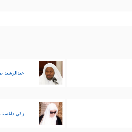
عبدالرشيد 
زكي داغستان