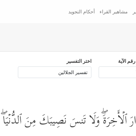
ر
مشاهير القراء
أحكام التجويد
رقم الآية
اختر التفسير
لدَّارَ ٱلۡأَخِرَةَۖ وَلَا تَنسَ نَصِیبَكَ مِنَ ٱلدُّنۡ