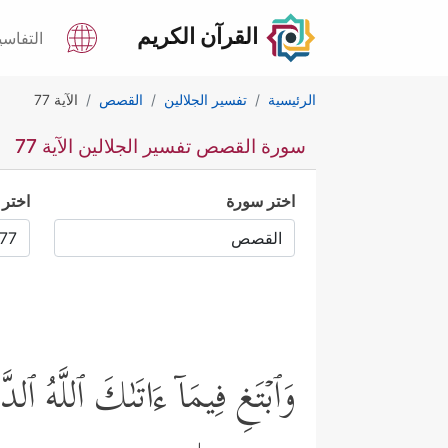
القرآن الكريم
التفاسي
الرئيسية
تفسير الجلالين
القصص
الآية 77
سورة القصص تفسير الجلالين الآية 77
اختر سورة
اختر 
وَٱبۡتَغِ فِیمَاۤ ءَاتَىٰكَ ٱللَّهُ ٱ