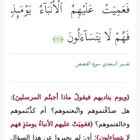
فَعَمِیَتۡ عَلَیۡهِمُ ٱلۡأَنۢبَاۤءُ یَوۡمَىِٕذࣲ
فَهُمۡ لَا یَتَسَاۤءَلُونَ
﴿٦٦﴾
تفسير السعدي
سورة
القصص
{ويوم يناديهم فيقولُ ماذا أجبتُم المرسلينَ}
:
هل صدَّقْتموهم واتَّبعتموهم؟ أم كذَّبْتموهم
وخالفتموهم؟
{فعَمِيَتْ عليهم الأنباءُ يومئذٍ فهم
لا يتساءلون}
؛ أي: لم يحيروا عن هذا السؤال