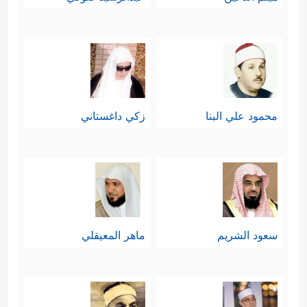
محمود علي البنا
زكي داغستاني
سعود الشريم
ماهر المعيقلي