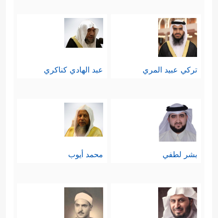
تركي عبيد المري
عبد الهادي كناكري
بشر لطفي
محمد أيوب