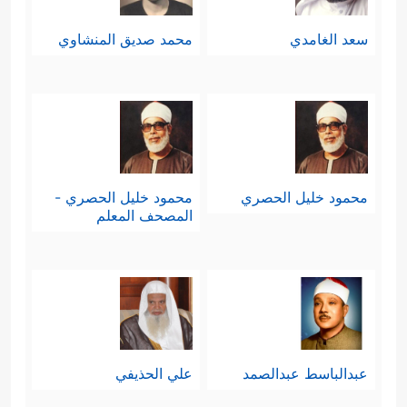
سعد الغامدي
محمد صديق المنشاوي
محمود خليل الحصري
محمود خليل الحصري -
المصحف المعلم
عبدالباسط عبدالصمد
علي الحذيفي