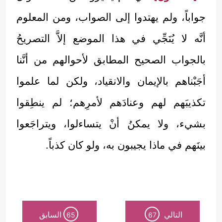
جواباً، ولم يهتدوا إلى الصواب، ومن المعلوم
أنَّه لا يُنَجِّي في هذا الموضع إلاَّ التصريحُ
بالجواب الصحيح المطابق لأحوالهم من أنَّنا
أجَبْناهم بالإيمان والانقياد، ولكن لما علموا
تكذيبَهم لهم وعنادَهم لأمرِهم؛ لم ينطِقوا
بشيء، ولا يمكنُ أنْ يتساءلوا، ويتراجَعوا
بينَهم في ماذا يجيبون به، ولو كان كذباً.
التالي
السابق
65
67