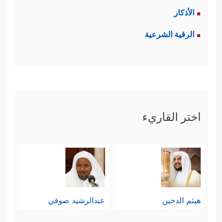
الأذكار
الرقية الشرعية
اختر القاريء
هيثم الدخين
عبدالرشيد صوفي