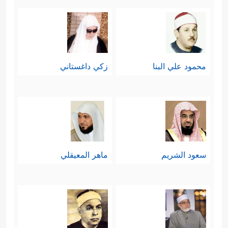
محمود علي البنا
زكي داغستاني
سعود الشريم
ماهر المعيقلي