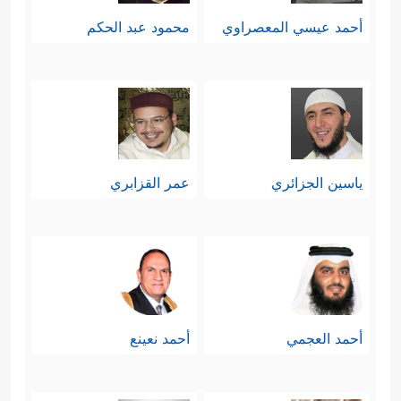
أحمد عيسي المعصراوي
محمود عبد الحكم
ياسين الجزائري
عمر القزابري
أحمد العجمي
أحمد نعينع