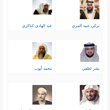
تركي عبيد المري
عبد الهادي كناكري
بشر لطفي
محمد أيوب