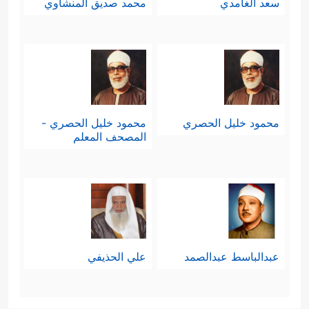
سعد الغامدي
محمد صديق المنشاوي
محمود خليل الحصري
محمود خليل الحصري -
المصحف المعلم
عبدالباسط عبدالصمد
علي الحذيفي