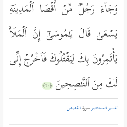
وَجَاۤءَ رَجُلࣱ مِّنۡ أَقۡصَا ٱلۡمَدِینَةِ
یَسۡعَىٰ قَالَ یَـٰمُوسَىٰۤ إِنَّ ٱلۡمَلَأَ
یَأۡتَمِرُونَ بِكَ لِیَقۡتُلُوكَ فَٱخۡرُجۡ إِنِّی
لَكَ مِنَ ٱلنَّـٰصِحِینَ
﴿٢٠﴾
تفسير المختصر
سورة
القصص