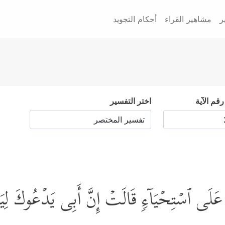
ر
مشاهير القراء
أحكام التجويد
رقم الآية
اختر التفسير
َلَى ٱسۡتِحۡیَاۤءࣲ قَالَتۡ إِنَّ أَبِی یَدۡعُوكَ لِیَ