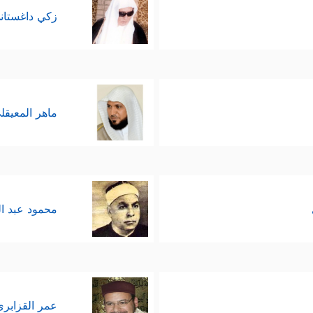
زكي داغستان
ماهر المعيقل
محمود عبد ا
عمر القزابري