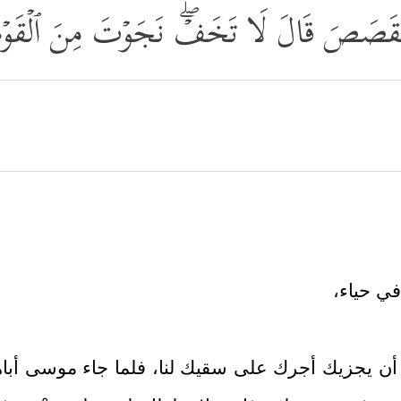
 ٱلۡقَصَصَ قَالَ لَا تَخَفۡۖ نَجَوۡتَ مِنَ ٱلۡقَوۡمِ
في حياء،
أن يجزيك أجرك على سقيك لنا، فلما جاء موسى أباهما،