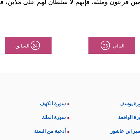
ين فرعون وملئه، فإنهم لا سلطان لهم على مَدْين، فل
التالي
السابق
24
26
رة يوسف
سورة الكهف
ة الواقعة
سورة الملك
ير ابن عاشور
أدعية من السنة