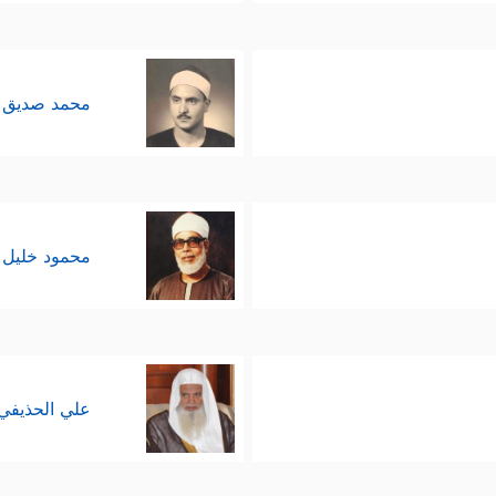
محمد صديق 
محمود خليل 
علي الحذيفي