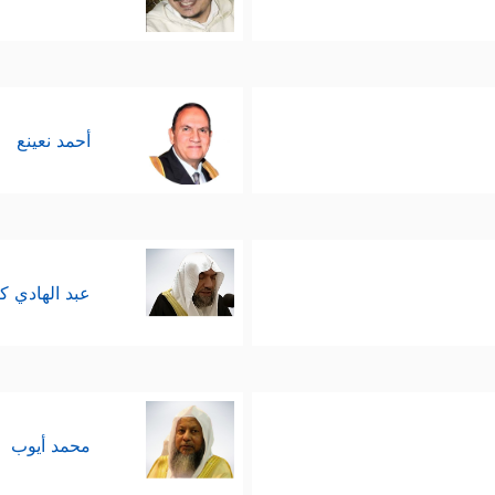
أحمد نعينع
عبد الهادي ك
محمد أيوب