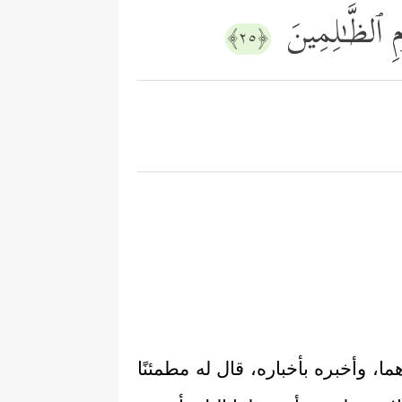
 ٱلظَّـٰلِمِینَ
﴿٢٥﴾
 وأخبره بأخباره، قال له مطمئنًا