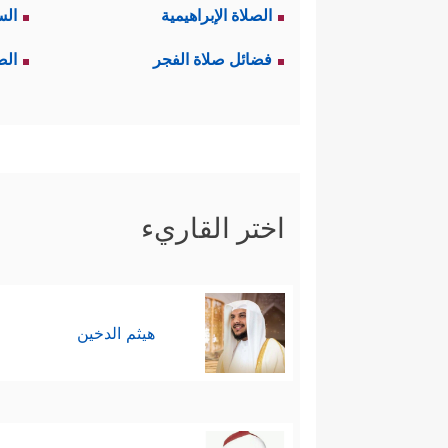
الصلاة الإبراهيمية
الس
فضائل صلاة الفجر
الص
اختر القاريء
هيثم الدخين