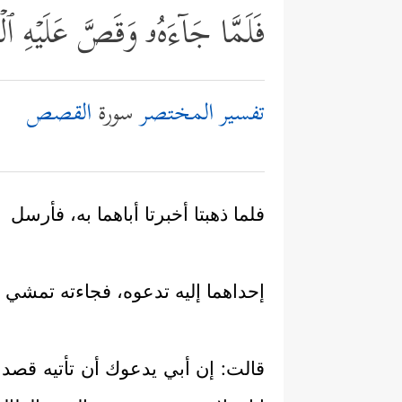
فَلَمَّا جَاۤءَهُۥ وَقَصَّ عَلَیۡهِ
تفسير المختصر
سورة
القصص
فلما ذهبتا أخبرتا أباهما به، فأرسل
إحداهما إليه تدعوه، فجاءته تمشي 
قالت: إن أبي يدعوك أن تأتيه قصد 