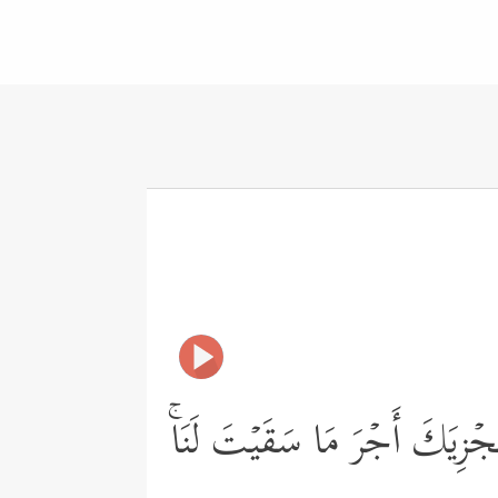
جۡزِیَكَ أَجۡرَ مَا سَقَیۡتَ لَنَاۚ