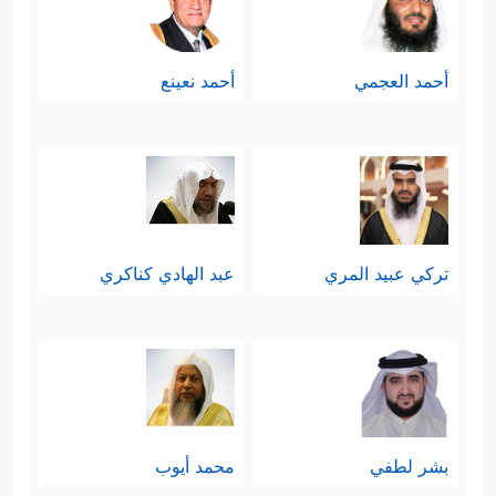
أحمد العجمي
أحمد نعينع
تركي عبيد المري
عبد الهادي كناكري
بشر لطفي
محمد أيوب