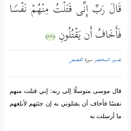
قَالَ رَبِّ إِنِّی قَتَلۡتُ مِنۡهُمۡ نَفۡسࣰا
فَأَخَافُ أَن یَقۡتُلُونِ
﴿٣٣﴾
تفسير المختصر
سورة
القصص
قال موسى متوسلًا إلى ربه: إني قتلت منهم
نفسًا فأخاف أن يقتلوني به إن جئتهم لأبلغهم
ما أرسلت به