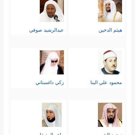
هيثم الدخين
عبدالرشيد صوفي
محمود علي البنا
زكي داغستاني
سعود الشريم
ماهر المعيقلي