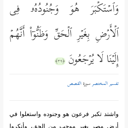
وَٱسۡتَكۡبَرَ هُوَ وَجُنُودُهُۥ فِی
ٱلۡأَرۡضِ بِغَیۡرِ ٱلۡحَقِّ وَظَنُّوۤاْ أَنَّهُمۡ
إِلَیۡنَا لَا یُرۡجَعُونَ
﴿٣٩﴾
تفسير المختصر
سورة
القصص
واشتد تكبر فرعون هو وجنوده واستعلوا في
أرض مصر بغير موجب من الحق، وأنكروا