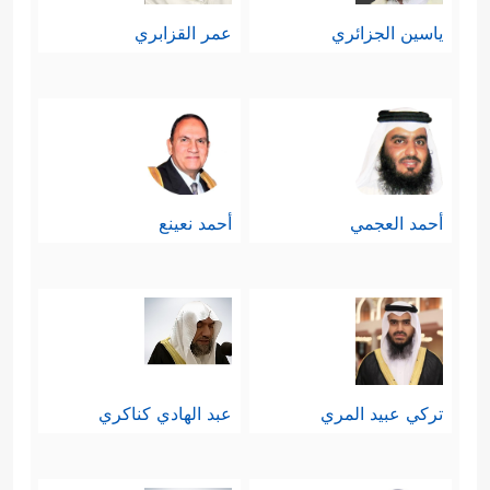
ياسين الجزائري
عمر القزابري
أحمد العجمي
أحمد نعينع
تركي عبيد المري
عبد الهادي كناكري