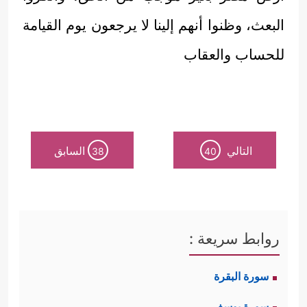
البعث، وظنوا أنهم إلينا لا يرجعون يوم القيامة
للحساب والعقاب
التالي
السابق
38
40
روابط سريعة :
سورة البقرة
سورة يوسف