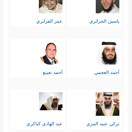
ياسين الجزائري
عمر القزابري
أحمد العجمي
أحمد نعينع
تركي عبيد المري
عبد الهادي كناكري