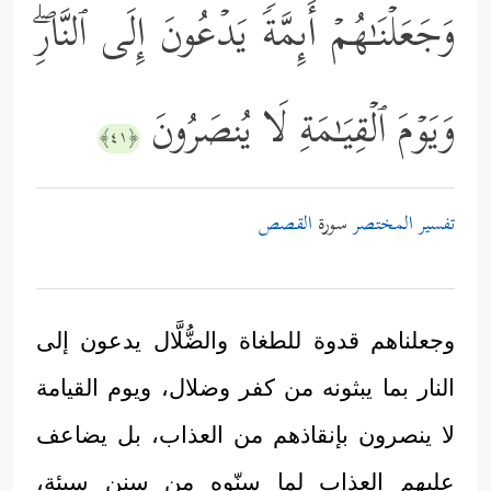
وَجَعَلۡنَـٰهُمۡ أَىِٕمَّةࣰ یَدۡعُونَ إِلَى ٱلنَّارِۖ
وَیَوۡمَ ٱلۡقِیَـٰمَةِ لَا یُنصَرُونَ
﴿٤١﴾
تفسير المختصر
سورة
القصص
وجعلناهم قدوة للطغاة والضُّلَّال يدعون إلى
النار بما يبثونه من كفر وضلال، ويوم القيامة
لا ينصرون بإنقاذهم من العذاب، بل يضاعف
عليهم العذاب لما سنّوه من سنن سيئة،