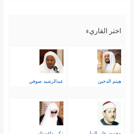
اختر القاريء
هيثم الدخين
عبدالرشيد صوفي
محمود علي البنا
زكي داغستاني