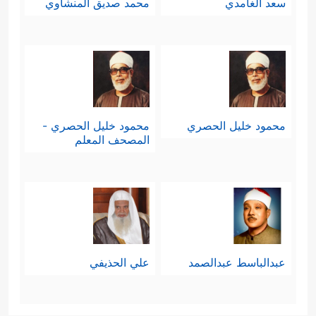
سعد الغامدي
محمد صديق المنشاوي
محمود خليل الحصري
محمود خليل الحصري -
المصحف المعلم
عبدالباسط عبدالصمد
علي الحذيفي