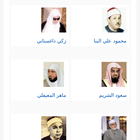
محمود علي البنا
زكي داغستاني
سعود الشريم
ماهر المعيقلي