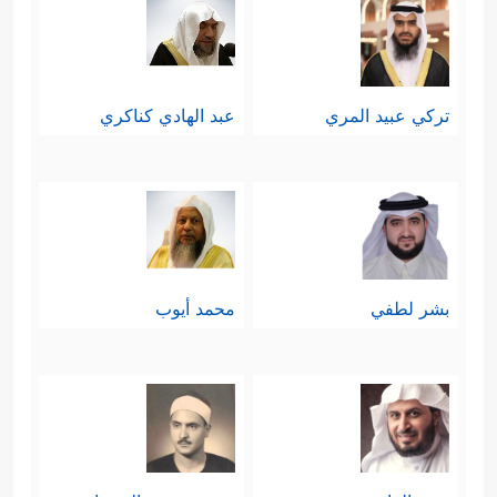
تركي عبيد المري
عبد الهادي كناكري
بشر لطفي
محمد أيوب