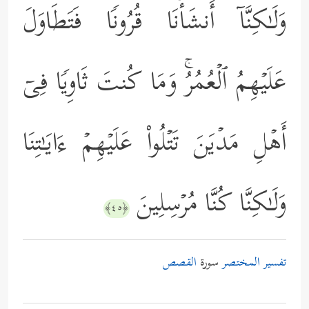
وَلَـٰكِنَّاۤ أَنشَأۡنَا قُرُونࣰا فَتَطَاوَلَ
عَلَیۡهِمُ ٱلۡعُمُرُۚ وَمَا كُنتَ ثَاوِیࣰا فِیۤ
أَهۡلِ مَدۡیَنَ تَتۡلُواْ عَلَیۡهِمۡ ءَایَـٰتِنَا
وَلَـٰكِنَّا كُنَّا مُرۡسِلِینَ
﴿٤٥﴾
تفسير المختصر
سورة
القصص