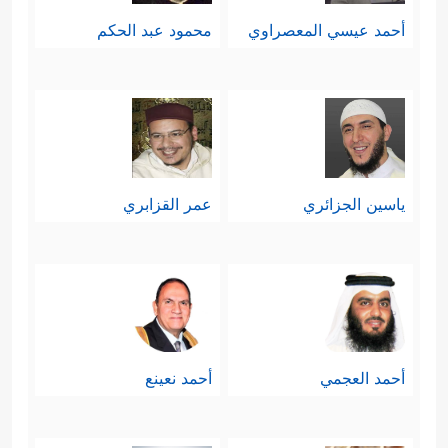
أحمد عيسي المعصراوي
محمود عبد الحكم
ياسين الجزائري
عمر القزابري
أحمد العجمي
أحمد نعينع