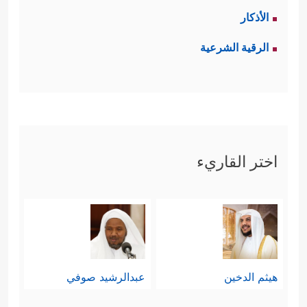
الأذكار
الرقية الشرعية
اختر القاريء
هيثم الدخين
عبدالرشيد صوفي