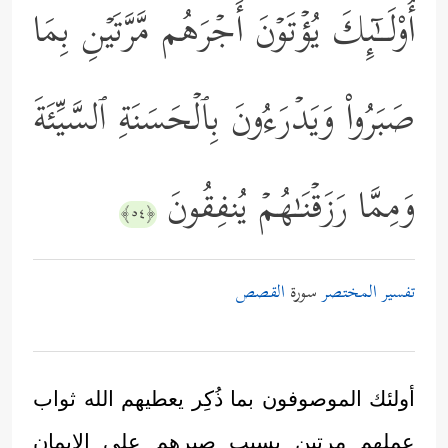
أُوْلَــٰۤىِٕكَ یُؤۡتَوۡنَ أَجۡرَهُم مَّرَّتَیۡنِ بِمَا
صَبَرُواْ وَیَدۡرَءُونَ بِٱلۡحَسَنَةِ ٱلسَّیِّئَةَ
وَمِمَّا رَزَقۡنَـٰهُمۡ یُنفِقُونَ
﴿٥٤﴾
تفسير المختصر
سورة
القصص
أولئك الموصوفون بما ذُكِر يعطيهم الله ثواب
عملهم مرتين بسبب صبرهم على الإيمان