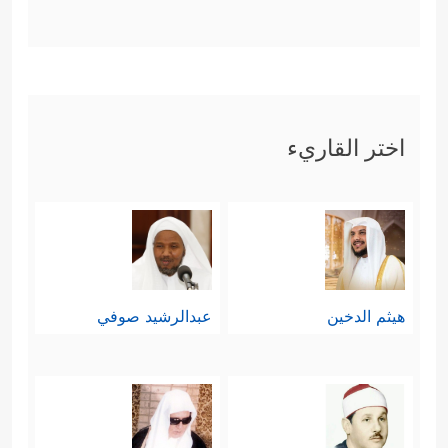
اختر القاريء
هيثم الدخين
عبدالرشيد صوفي