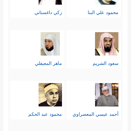
محمود علي البنا
زكي داغستاني
سعود الشريم
ماهر المعيقلي
أحمد عيسي المعصراوي
محمود عبد الحكم