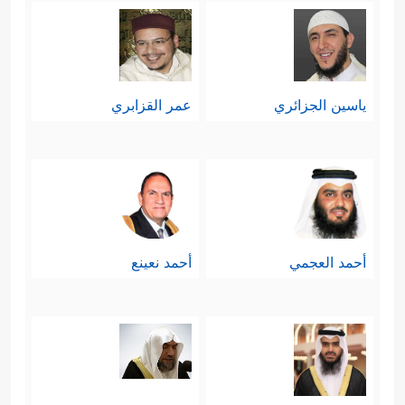
ياسين الجزائري
عمر القزابري
أحمد العجمي
أحمد نعينع