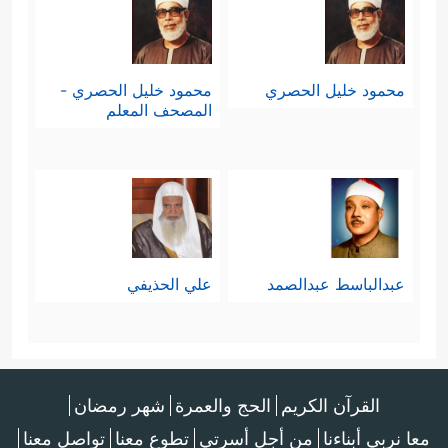
محمود خليل الحصري
محمود خليل الحصري -
المصحف المعلم
عبدالباسط عبدالصمد
علي الحذيفي
القرآن الكريم
الحج والعمرة
شهر رمضان
معا نربي أبناءنا
من أجل أسرتي
تطوع معنا
تواصل معنا