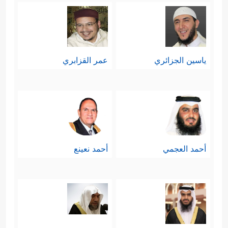
ياسين الجزائري
عمر القزابري
أحمد العجمي
أحمد نعينع