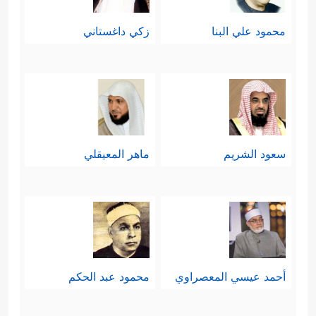
محمود علي البنا
زكي داغستاني
سعود الشريم
ماهر المعيقلي
أحمد عيسي المعصراوي
محمود عبد الحكم