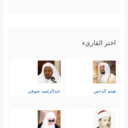
اختر القاريء
هيثم الدخين
عبدالرشيد صوفي