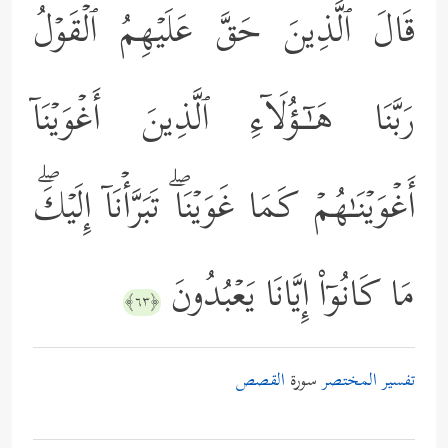
قَالَ ٱلَّذِینَ حَقَّ عَلَیۡهِمُ ٱلۡقَوۡلُ
رَبَّنَا هَـٰۤـؤُلَاۤءِ ٱلَّذِینَ أَغۡوَیۡنَاۤ
أَغۡوَیۡنَـٰهُمۡ كَمَا غَوَیۡنَاۖ تَبَرَّأۡنَاۤ إِلَیۡكَۖ
مَا كَانُوۤاْ إِیَّانَا یَعۡبُدُونَ
﴿٦٣﴾
تفسير المختصر
سورة
القصص