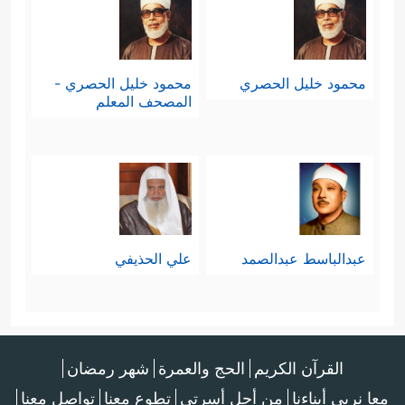
محمود خليل الحصري
محمود خليل الحصري -
المصحف المعلم
عبدالباسط عبدالصمد
علي الحذيفي
القرآن الكريم
الحج والعمرة
شهر رمضان
معا نربي أبناءنا
من أجل أسرتي
تطوع معنا
تواصل معنا