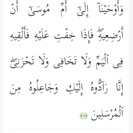
وَأَوۡحَیۡنَاۤ إِلَىٰۤ أُمِّ مُوسَىٰۤ أَنۡ
أَرۡضِعِیهِۖ فَإِذَا خِفۡتِ عَلَیۡهِ فَأَلۡقِیهِ
فِی ٱلۡیَمِّ وَلَا تَخَافِی وَلَا تَحۡزَنِیۤۖ
إِنَّا رَاۤدُّوهُ إِلَیۡكِ وَجَاعِلُوهُ مِنَ
ٱلۡمُرۡسَلِینَ
﴿٧﴾