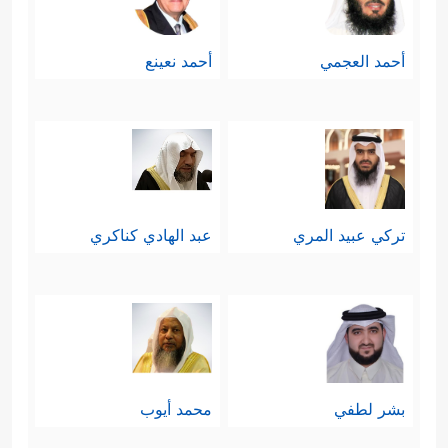
أحمد العجمي
أحمد نعينع
تركي عبيد المري
عبد الهادي كناكري
بشر لطفي
محمد أيوب