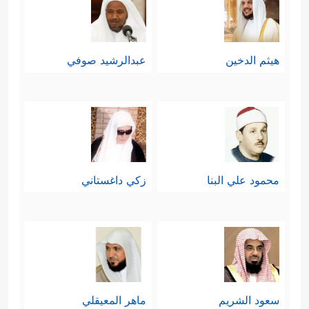
هيثم الدخين
عبدالرشيد صوفي
محمود علي البنا
زكي داغستاني
سعود الشريم
ماهر المعيقلي