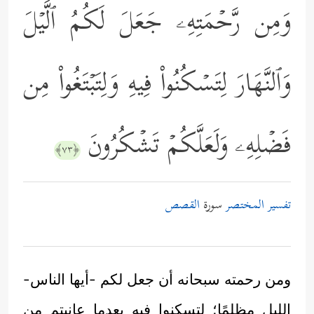
وَمِن رَّحۡمَتِهِۦ جَعَلَ لَكُمُ ٱلَّیۡلَ
وَٱلنَّهَارَ لِتَسۡكُنُواْ فِیهِ وَلِتَبۡتَغُواْ مِن
فَضۡلِهِۦ وَلَعَلَّكُمۡ تَشۡكُرُونَ
﴿٧٣﴾
تفسير المختصر
سورة
القصص
ومن رحمته سبحانه أن جعل لكم -أيها الناس-
الليل مظلمًا؛ لتسكنوا فيه بعدما عانيتم من