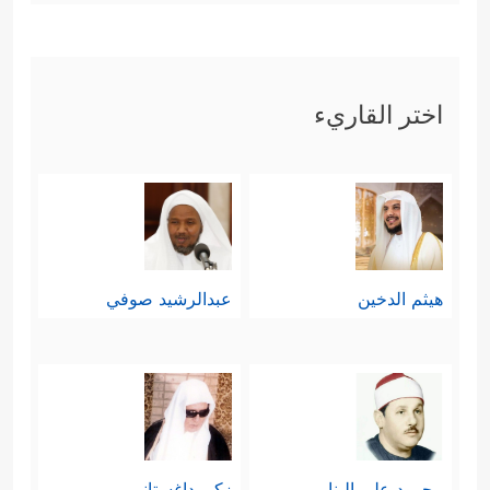
اختر القاريء
هيثم الدخين
عبدالرشيد صوفي
محمود علي البنا
زكي داغستاني