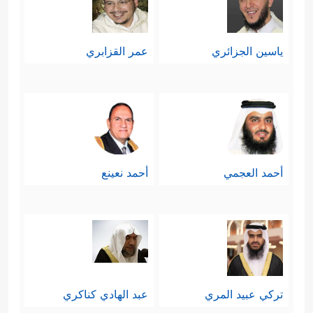
ياسين الجزائري
عمر القزابري
أحمد العجمي
أحمد نعينع
تركي عبيد المري
عبد الهادي كناكري