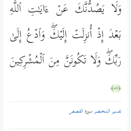
وَلَا یَصُدُّنَّكَ عَنۡ ءَایَـٰتِ ٱللَّهِ
بَعۡدَ إِذۡ أُنزِلَتۡ إِلَیۡكَۖ وَٱدۡعُ إِلَىٰ
رَبِّكَۖ وَلَا تَكُونَنَّ مِنَ ٱلۡمُشۡرِكِینَ
﴿٨٧﴾
تفسير المختصر
سورة
القصص