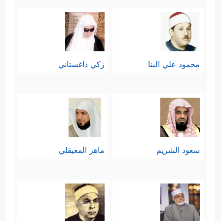
محمود علي البنا
زكي داغستاني
سعود الشريم
ماهر المعيقلي