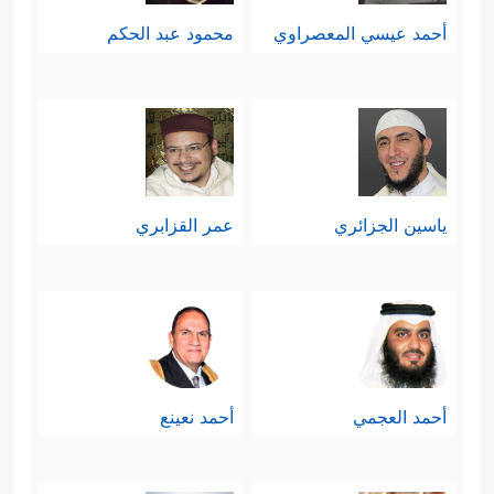
أحمد عيسي المعصراوي
محمود عبد الحكم
ياسين الجزائري
عمر القزابري
أحمد العجمي
أحمد نعينع