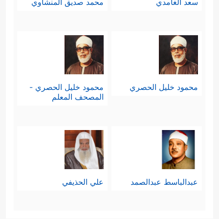
سعد الغامدي
محمد صديق المنشاوي
محمود خليل الحصري
محمود خليل الحصري -
المصحف المعلم
عبدالباسط عبدالصمد
علي الحذيفي