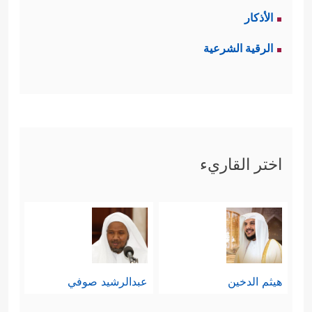
الأذكار
الرقية الشرعية
اختر القاريء
هيثم الدخين
عبدالرشيد صوفي