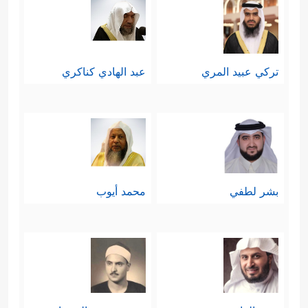
تركي عبيد المري
عبد الهادي كناكري
بشر لطفي
محمد أيوب