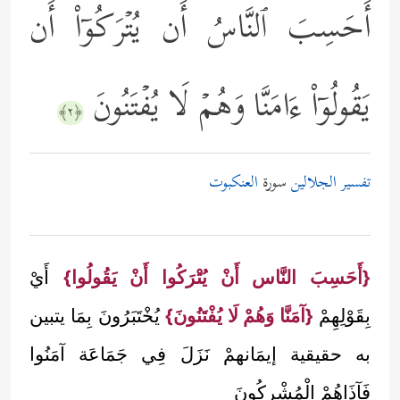
أَحَسِبَ ٱلنَّاسُ أَن یُتۡرَكُوۤاْ أَن
یَقُولُوۤاْ ءَامَنَّا وَهُمۡ لَا یُفۡتَنُونَ
﴿٢﴾
تفسير الجلالين
سورة
العنكبوت
{أَحَسِبَ النَّاس أَنْ يُتْرَكُوا أَنْ يَقُولُوا}
أَيْ
بِقَوْلِهِمْ
{آمَنَّا وَهُمْ لَا يُفْتَنُونَ}
يُخْتَبَرُونَ بِمَا يتبين
به حقيقية إيمَانهمْ نَزَلَ فِي جَمَاعَة آمَنُوا
فَآذَاهُمْ الْمُشْرِكُونَ