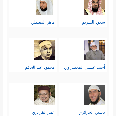
سعود الشريم
ماهر المعيقلي
أحمد عيسي المعصراوي
محمود عبد الحكم
ياسين الجزائري
عمر القزابري