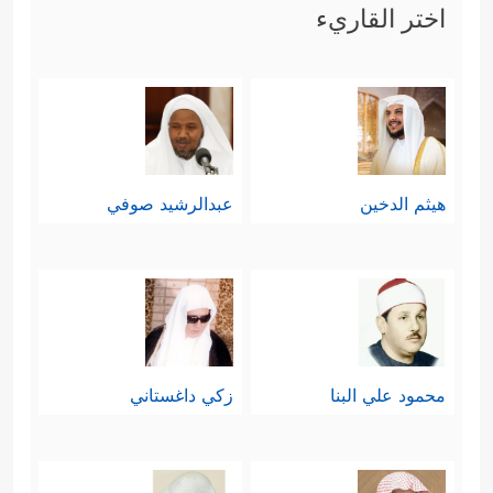
اختر القاريء
هيثم الدخين
عبدالرشيد صوفي
محمود علي البنا
زكي داغستاني