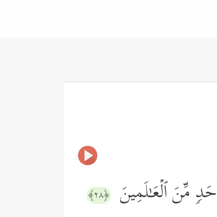
َحَدࣲ مِّنَ ٱلۡعَـٰلَمِینَ
﴿٢٨﴾