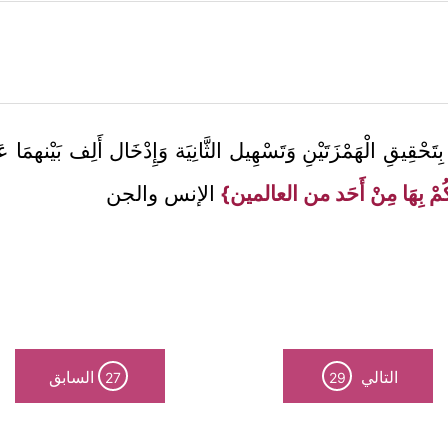
ِتَحْقِيقِ الْهَمْزَتَيْنِ وَتَسْهِيل الثَّانِيَة وَإِدْخَال أَلِف بَيْنهمَا
كُمْ بِهَا مِنْ أَحَد من العالمين}
الإنس والجن
التالي
السابق
27
29