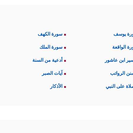
رة يوسف
سورة الكهف
ة الواقعة
سورة الملك
ير ابن عاشور
أدعية من السنة
نن الرواتب
آيات الصبر
لاة على النبي
الأذكار