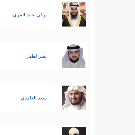
تركي عبيد المري
بشر لطفي
سعد الغامدي