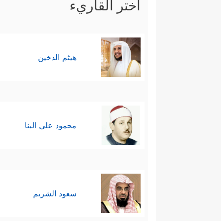
اختر القاريء
هيثم الدخين
محمود علي البنا
سعود الشريم