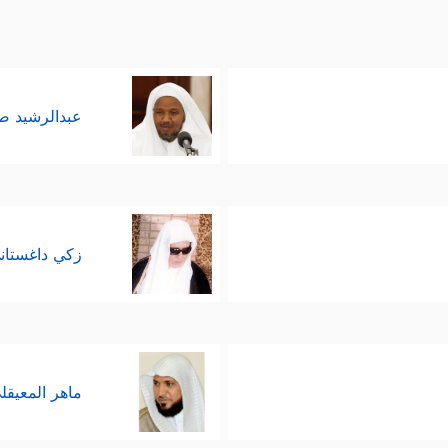
عبدالرشيد 
زكي داغستان
ماهر المعيقل