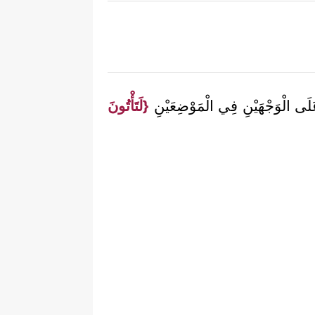
 عَلَى الْوَجْهَيْنِ فِي الْمَوْضِعَيْنِ
{لَتَأْتُونَ