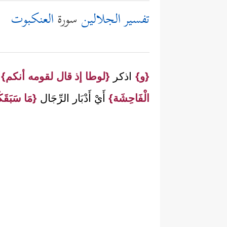
تفسير الجلالين
سورة
العنكبوت
{و}
اذكر
{لوطا إذ قال لقومه أنكم}
ب
الْفَاحِشَة}
أَيْ أَدْبَار الرِّجَال
{مَا سَبَقَ