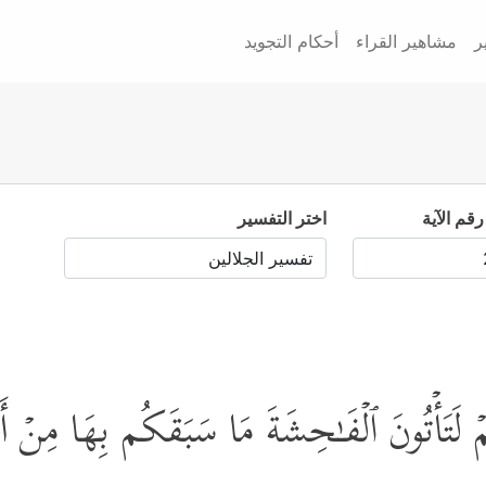
ر
مشاهير القراء
أحكام التجويد
رقم الآية
اختر التفسير
كُمۡ لَتَأۡتُونَ ٱلۡفَـٰحِشَةَ مَا سَبَقَكُم بِهَا مِنۡ أ