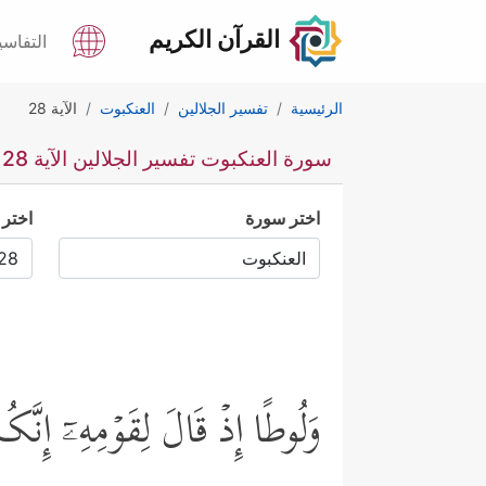
القرآن الكريم
التفاسي
الرئيسية
تفسير الجلالين
العنكبوت
الآية 28
سورة العنكبوت تفسير الجلالين الآية 28
اختر سورة
اختر 
وَلُوطًا إِذۡ قَالَ لِقَوۡمِهِۦۤ إِنَّ