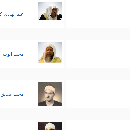
عبد الهادي ك
محمد أيوب
محمد صديق 