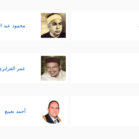
محمود عبد ا
عمر القزابري
أحمد نعينع