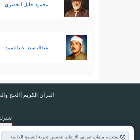
محمود خليل الحصري
عبدالباسط عبدالصمد
القرآن الكريم
الحج وال
اشترك 
نستخدم ملفات تعريف الارتباط لتحسين تجربة التصفح الخاصة