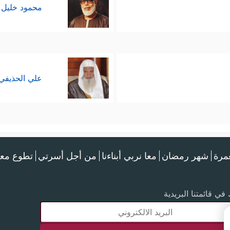
محمود خليل 
علي الحذيفي
عمرة
شهر رمضان
معا نربي أبناءنا
من أجل أسرتي
تطوع معن
في قائمتنا البريدية