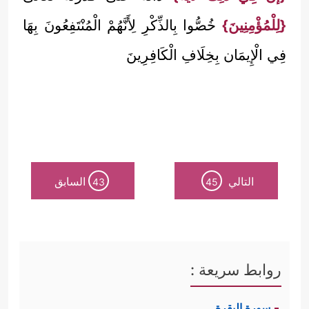
{لِلْمُؤْمِنِينَ}
خُصُّوا بِالذِّكْرِ لِأَنَّهُمْ الْمُنْتَفِعُونَ بِهَا
فِي الْإِيمَان بِخِلَافِ الْكَافِرِينَ
التالي
السابق
43
45
روابط سريعة :
سورة البقرة