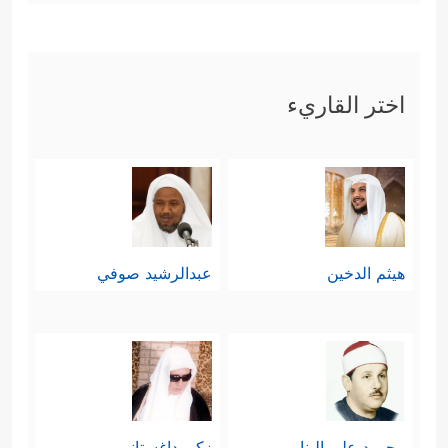
اختر القاريء
هيثم الدخين
عبدالرشيد صوفي
محمود علي البنا
زكي داغستاني