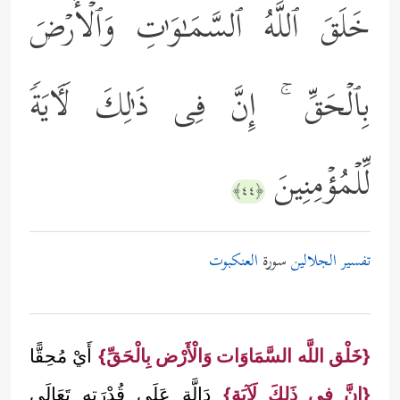
خَلَقَ ٱللَّهُ ٱلسَّمَـٰوَ ٰ⁠تِ وَٱلۡأَرۡضَ
بِٱلۡحَقِّ ۚ إِنَّ فِی ذَ ٰ⁠لِكَ لَـَٔایَةࣰ
لِّلۡمُؤۡمِنِینَ
﴿٤٤﴾
تفسير الجلالين
سورة
العنكبوت
{خَلْق اللَّه السَّمَاوَات وَالْأَرْض بِالْحَقِّ}
أَيْ مُحِقًّا
{إنَّ فِي ذَلِكَ لَآيَة}
دَالَّة عَلَى قُدْرَته تَعَالَى