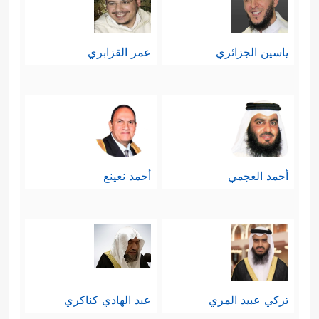
ياسين الجزائري
عمر القزابري
أحمد العجمي
أحمد نعينع
تركي عبيد المري
عبد الهادي كناكري