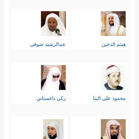
هيثم الدخين
عبدالرشيد صوفي
محمود علي البنا
زكي داغستاني