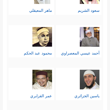
سعود الشريم
ماهر المعيقلي
أحمد عيسي المعصراوي
محمود عبد الحكم
ياسين الجزائري
عمر القزابري