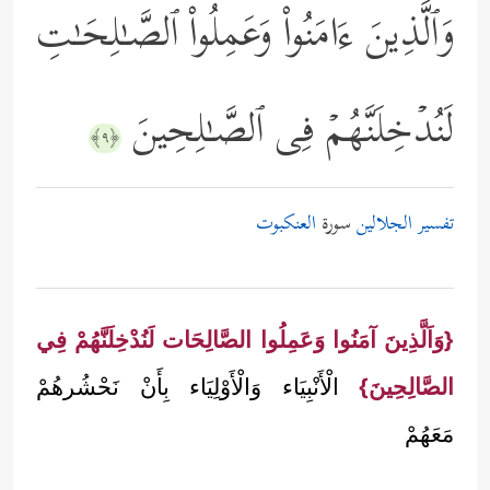
وَٱلَّذِینَ ءَامَنُواْ وَعَمِلُواْ ٱلصَّـٰلِحَـٰتِ
لَنُدۡخِلَنَّهُمۡ فِی ٱلصَّـٰلِحِینَ
﴿٩﴾
تفسير الجلالين
سورة
العنكبوت
{وَاَلَّذِينَ آمَنُوا وَعَمِلُوا الصَّالِحَات لَنُدْخِلَنَّهُمْ فِي
الصَّالِحِينَ}
الْأَنْبِيَاء وَالْأَوْلِيَاء بِأَنْ نَحْشُرهُمْ
مَعَهُمْ